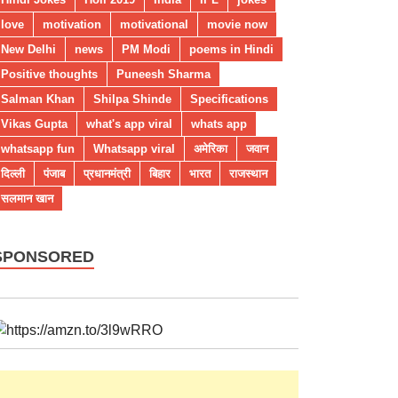
love
motivation
motivational
movie now
New Delhi
news
PM Modi
poems in Hindi
Positive thoughts
Puneesh Sharma
Salman Khan
Shilpa Shinde
Specifications
Vikas Gupta
what's app viral
whats app
whatsapp fun
Whatsapp viral
अमेरिका
जवान
दिल्ली
पंजाब
प्रधानमंत्री
बिहार
भारत
राजस्थान
सलमान खान
SPONSORED