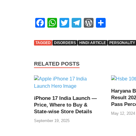
F
W
T
T
W
S
a
h
wi
el
or
h
c
at
tt
e
d
ar
TAGGED
DISORDERS
HINDI ARTICLE
PERSONALITY
e
s
er
gr
Pr
e
b
A
a
e
RELATED POSTS
o
p
m
ss
o
p
k
Haryana B
Result 202
iPhone 17 India Launch —
Pass Perc
Price, Where to Buy &
State-wise Store Details
May 12, 2024
September 19, 2025