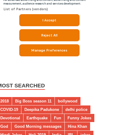
MOST SEARCHED
2018
Big Boss season 11
bollywood
COVID-19
Deepika Padukone
delhi police
Devotional
Earthquake
Fun
Funny Jokes
God
Good Morning messages
Hina Khan
Hindi Jokes
Holi 2019
India
IPL
jokes