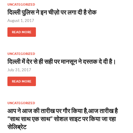
UNCATEGORIZED
दिल्ली पुलिस ने इन चीज़ो पर लगा दी है रोक
August 1, 2017
READ MORE
UNCATEGORIZED
दिल्ली में देर से ही सही पर मानसून ने दस्तक दे दी है।
July 31, 2017
READ MORE
UNCATEGORIZED
आप ने आज की तारीख पर गौर किया है,आज तारीख है
“साथ साथ एक साथ” सोशल साइट पर किया जा रहा
सेलिब्रेट