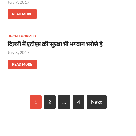
July 7, 2017
READ MORE
UNCATEGORIZED
दिल्ली में एटीएम की सुरक्षा भी भगवान भरोसे है..
July 5, 2017
READ MORE
1
2
…
4
Next