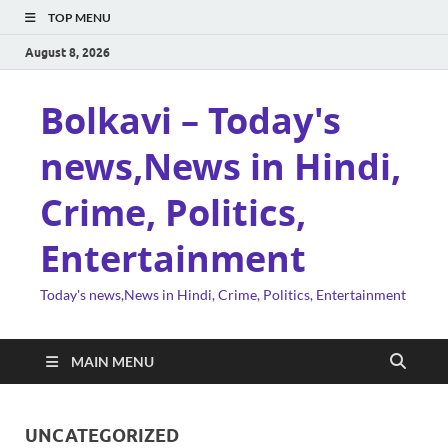
TOP MENU
August 8, 2026
Bolkavi – Today's
news,News in Hindi,
Crime, Politics,
Entertainment
Today's news,News in Hindi, Crime, Politics, Entertainment
MAIN MENU
UNCATEGORIZED