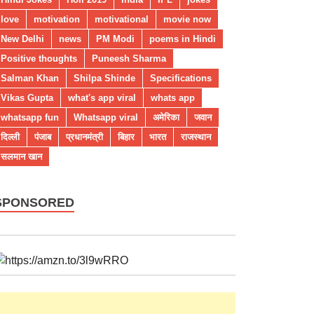
love
motivation
motivational
movie now
New Delhi
news
PM Modi
poems in Hindi
Positive thoughts
Puneesh Sharma
Salman Khan
Shilpa Shinde
Specifications
Vikas Gupta
what's app viral
whats app
whatsapp fun
Whatsapp viral
अमेरिका
जवान
दिल्ली
पंजाब
प्रधानमंत्री
बिहार
भारत
राजस्थान
सलमान खान
SPONSORED