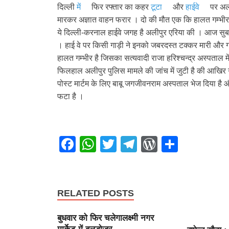
दिल्ली
में
फिर रफ्तार का कहर
टूटा
और
हाईवे
पर अली
मारकर अज्ञात वाहन फरार । दो की मौत एक कि हालत गम्भी
ये दिल्ली-करनाल हाईवे जगह है अलीपुर एरिया की । आज सुबह
। हाई वे पर किसी गाड़ी ने इनको जबरदस्त टक्कर मारी और ग
हालत गम्भीर है जिसका सत्यवादी राजा हरिश्चन्द्र अस्पताल म
फिलहाल अलीपुर पुलिस मामले की जांच में जुटी है की आखिर ग
पोस्ट मार्टम के लिए बाबू जगजीवनराम अस्पताल भेज दिया ह
फटा है ।
F
W
T
T
W
S
a
h
wi
el
or
h
c
at
tt
e
d
ar
e
s
er
gr
Pr
e
RELATED POSTS
b
A
a
e
बुधवार को फिर चलेगालक्ष्मी नगर
o
p
m
ss