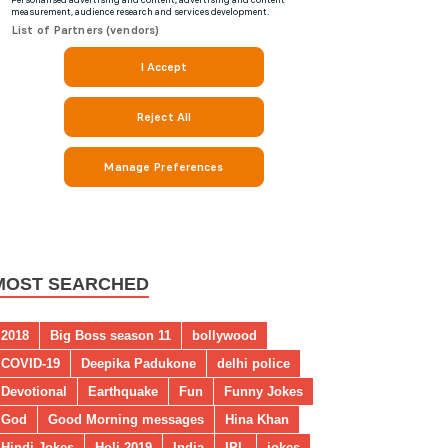
MOST SEARCHED
2018
Big Boss season 11
bollywood
COVID-19
Deepika Padukone
delhi police
Devotional
Earthquake
Fun
Funny Jokes
God
Good Morning messages
Hina Khan
Hindi Jokes
Holi 2019
India
IPL
jokes