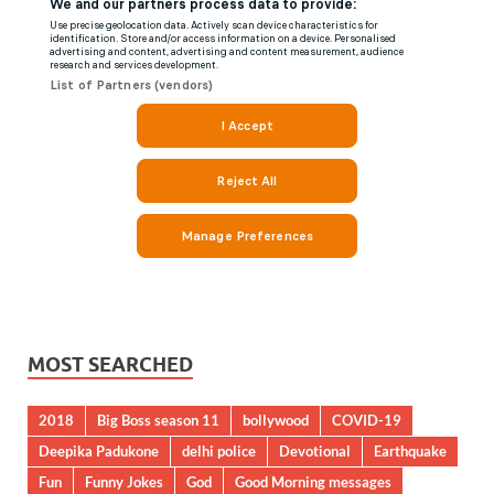
MOST SEARCHED
2018
Big Boss season 11
bollywood
COVID-19
Deepika Padukone
delhi police
Devotional
Earthquake
Fun
Funny Jokes
God
Good Morning messages