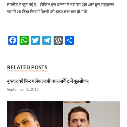
तफ़्तीश में जुट गई है। लेकिन इस घटना ने नशे का एक और बुरा उदहारण
सामने ला दिया जिसमें किसी की हत्या तक कर दी गयी।
F
W
T
T
W
S
ac
h
w
el
or
h
e
at
itt
e
d
ar
b
s
er
gr
P
e
RELATED POSTS
o
A
a
re
बुधवार को फिर चलेगालक्ष्मी नगर मार्केट में बुलडोजर
o
p
m
ss
September 4, 2018
k
p