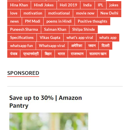
Hina Khan
Hindi Jokes
Holi 2019
India
IPL
jokes
love
motivation
motivational
movie now
New Delhi
news
PM Modi
poems in Hindi
Positive thoughts
Puneesh Sharma
Salman Khan
Shilpa Shinde
Specifications
Vikas Gupta
what's app viral
whats app
whatsapp fun
Whatsapp viral
अमेरिका
जवान
दिल्ली
पंजाब
प्रधानमंत्री
बिहार
भारत
राजस्थान
सलमान खान
SPONSORED