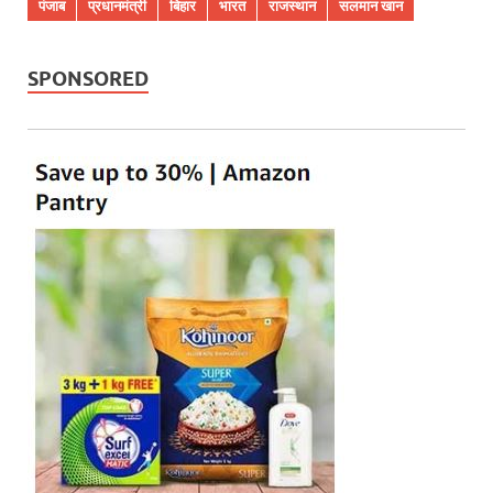
पंजाब
प्रधानमंत्री
बिहार
भारत
राजस्थान
सलमान खान
SPONSORED