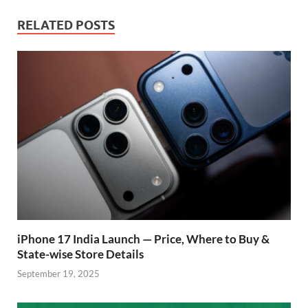
e
at
itt
e
d
ar
b
s
er
gr
P
e
RELATED POSTS
o
A
a
re
o
p
m
ss
k
p
iPhone 17 India Launch — Price, Where to Buy &
State-wise Store Details
September 19, 2025