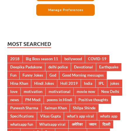
MOST SEARCHED
2018
Big Boss season 11
bollywood
COVID-19
Deepika Padukone
delhi police
Devotional
Earthquake
Fun
Funny Jokes
God
Good Morning messages
Hina Khan
Hindi Jokes
Holi 2019
India
IPL
jokes
love
motivation
motivational
movie now
New Delhi
news
PM Modi
poems in Hindi
Positive thoughts
Puneesh Sharma
Salman Khan
Shilpa Shinde
Specifications
Vikas Gupta
what's app viral
whats app
whatsapp fun
Whatsapp viral
अमेरिका
जवान
दिल्ली