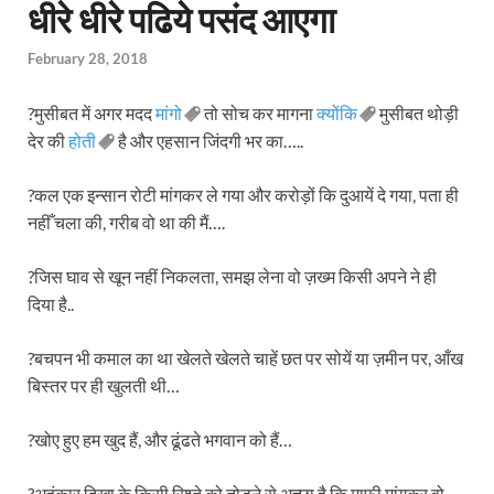
धीरे धीरे पढिये पसंद आएगा
February 28, 2018
?मुसीबत में अगर मदद
मांगो
तो सोच कर मागना
क्योंकि
मुसीबत थोड़ी
देर की
होती
है और एहसान जिंदगी भर का…..
?कल एक इन्सान रोटी मांगकर ले गया और करोड़ों कि दुआयें दे गया, पता ही
नहीँ चला की, गरीब वो था की मैं….
?जिस घाव से खून नहीं निकलता, समझ लेना वो ज़ख्म किसी अपने ने ही
दिया है..
?बचपन भी कमाल का था खेलते खेलते चाहें छत पर सोयें या ज़मीन पर, आँख
बिस्तर पर ही खुलती थी…
?खोए हुए हम खुद हैं, और ढूंढते भगवान को हैं…
?अहंकार दिखा के किसी रिश्ते को तोड़ने से अच्छा है कि माफ़ी मांगकर वो