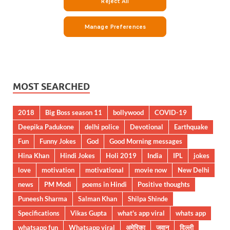
MOST SEARCHED
2018
Big Boss season 11
bollywood
COVID-19
Deepika Padukone
delhi police
Devotional
Earthquake
Fun
Funny Jokes
God
Good Morning messages
Hina Khan
Hindi Jokes
Holi 2019
India
IPL
jokes
love
motivation
motivational
movie now
New Delhi
news
PM Modi
poems in Hindi
Positive thoughts
Puneesh Sharma
Salman Khan
Shilpa Shinde
Specifications
Vikas Gupta
what's app viral
whats app
whatsapp fun
Whatsapp viral
अमेरिका
जवान
दिल्ली