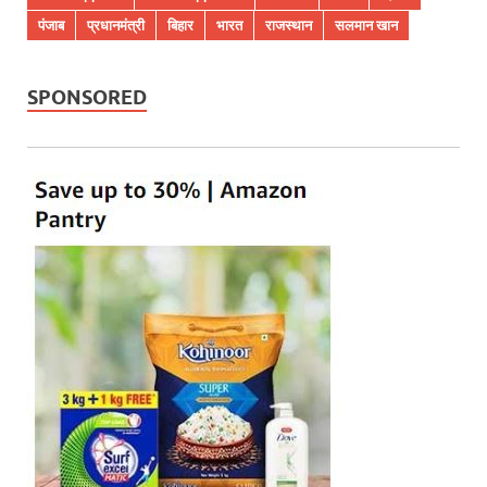
पंजाब
प्रधानमंत्री
बिहार
भारत
राजस्थान
सलमान खान
SPONSORED