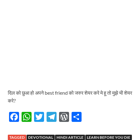
दिल को छुआ हो अपने best friend को जरुर शेयर करे मे हू तो मुझे भी शेयर
करे?
F
W
T
T
W
S
ac
h
w
el
or
h
e
at
itt
e
d
ar
TAGGED
DEVOTIONAL
HINDI ARTICLE
LEARN BEFORE YOU DIE