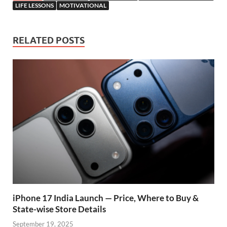
b
s
er
gr
P
e
LIFE LESSONS
MOTIVATIONAL
o
A
a
re
o
p
m
ss
RELATED POSTS
k
p
iPhone 17 India Launch — Price, Where to Buy &
State-wise Store Details
September 19, 2025