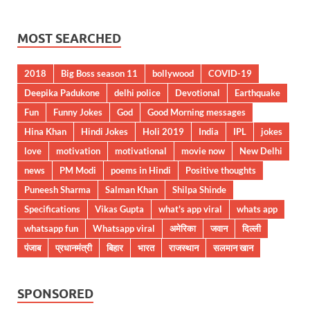
MOST SEARCHED
2018
Big Boss season 11
bollywood
COVID-19
Deepika Padukone
delhi police
Devotional
Earthquake
Fun
Funny Jokes
God
Good Morning messages
Hina Khan
Hindi Jokes
Holi 2019
India
IPL
jokes
love
motivation
motivational
movie now
New Delhi
news
PM Modi
poems in Hindi
Positive thoughts
Puneesh Sharma
Salman Khan
Shilpa Shinde
Specifications
Vikas Gupta
what's app viral
whats app
whatsapp fun
Whatsapp viral
अमेरिका
जवान
दिल्ली
पंजाब
प्रधानमंत्री
बिहार
भारत
राजस्थान
सलमान खान
SPONSORED