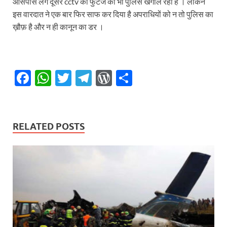
आसपास लगे दूसरे cctv की फुटेज को भी पुलिस खंगाल रही है । लेकिन
इस वारदात ने एक बार फिर साफ कर दिया है अपराधियों को न तो पुलिस का
ख़ौफ़ है और न ही कानून का डर ।
F
W
T
T
W
S
ac
h
w
el
or
h
e
at
itt
e
d
ar
b
s
er
gr
P
e
RELATED POSTS
o
A
a
re
o
p
m
ss
k
p