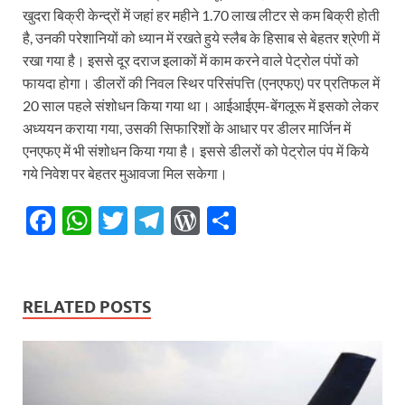
खुदरा बिक्री केन्द्रों में जहां हर महीने 1.70 लाख लीटर से कम बिक्री होती
है, उनकी परेशानियों को ध्यान में रखते हुये स्लैब के हिसाब से बेहतर श्रेणी में
रखा गया है। इससे दूर दराज इलाकों में काम करने वाले पेट्रोल पंपों को
फायदा होगा। डीलरों की निवल स्थिर परिसंपत्ति (एनएफए) पर प्रतिफल में
20 साल पहले संशोधन किया गया था। आईआईएम-बेंगलूरू में इसको लेकर
अध्ययन कराया गया, उसकी सिफारिशों के आधार पर डीलर मार्जिन में
एनएफए में भी संशोधन किया गया है। इससे डीलरों को पेट्रोल पंप में किये
गये निवेश पर बेहतर मुआवजा मिल सकेगा।⁠⁠⁠⁠
F
W
T
T
W
S
ac
h
w
el
or
h
e
at
itt
e
d
ar
b
s
er
gr
P
e
RELATED POSTS
o
A
a
re
o
p
m
ss
k
p