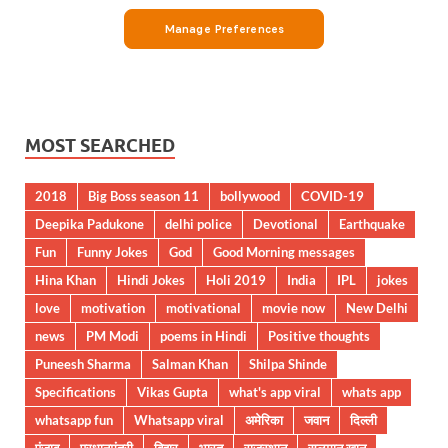
MOST SEARCHED
2018
Big Boss season 11
bollywood
COVID-19
Deepika Padukone
delhi police
Devotional
Earthquake
Fun
Funny Jokes
God
Good Morning messages
Hina Khan
Hindi Jokes
Holi 2019
India
IPL
jokes
love
motivation
motivational
movie now
New Delhi
news
PM Modi
poems in Hindi
Positive thoughts
Puneesh Sharma
Salman Khan
Shilpa Shinde
Specifications
Vikas Gupta
what's app viral
whats app
whatsapp fun
Whatsapp viral
अमेरिका
जवान
दिल्ली
पंजाब
प्रधानमंत्री
बिहार
भारत
राजस्थान
सलमान खान