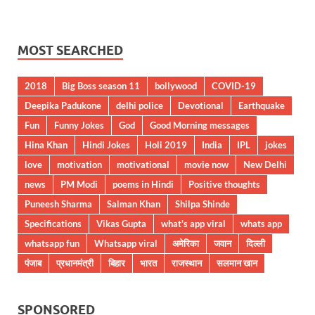
MOST SEARCHED
2018
Big Boss season 11
bollywood
COVID-19
Deepika Padukone
delhi police
Devotional
Earthquake
Fun
Funny Jokes
God
Good Morning messages
Hina Khan
Hindi Jokes
Holi 2019
India
IPL
jokes
love
motivation
motivational
movie now
New Delhi
news
PM Modi
poems in Hindi
Positive thoughts
Puneesh Sharma
Salman Khan
Shilpa Shinde
Specifications
Vikas Gupta
what's app viral
whats app
whatsapp fun
Whatsapp viral
अमेरिका
जवान
दिल्ली
पंजाब
प्रधानमंत्री
बिहार
भारत
राजस्थान
सलमान खान
SPONSORED