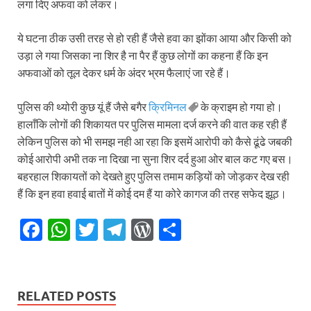
लगा दिए अफवा को लेकर।
ये घटना ठीक उसी तरह से हो रही हैं जैसे हवा का झोंका आया और किसी को
उड़ा ले गया जिसका ना शिर है ना पैर हैं कुछ लोगों का कहना हैं कि इन
अफवाओं को तूल देकर धर्म के अंदर भ्रम फैलाएं जा रहे हैं।
पुलिस की थ्योरी कुछ यूं हैं जैसे बगैर
क्रिमिनल
के क्राइम हो गया हो।
हालाँकि लोगों की शिकायत पर पुलिस मामला दर्ज करने की वात कह रही हैं
लेकिन पुलिस को भी समझ नही आ रहा कि इसमें आरोपी को कैसे ढूंढे जबकी
कोई आरोपी अभी तक ना दिखा ना सुना शिर दर्द हुआ ओर बाल कट गए बस।
बहरहाल शिकायतों को देखते हुए पुलिस तमाम कड़ियों को जोड़कर देख रही
हैं कि इन हवा हवाई बातों में कोई दम हैं या कोरे कागज की तरह सफेद झूठ।⁠⁠⁠⁠
F
W
T
T
W
S
ac
h
w
el
or
h
e
at
itt
e
d
ar
b
s
er
gr
P
e
RELATED POSTS