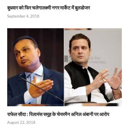
o
A
a
re
बुधवार को फिर चलेगालक्ष्मी नगर मार्केट में बुलडोजर
o
p
m
ss
September 4, 2018
k
p
राफेल सौदा : रिलायंस समूह के चेयरमैन अनिल अंबानी पर आरोप
August 22, 2018