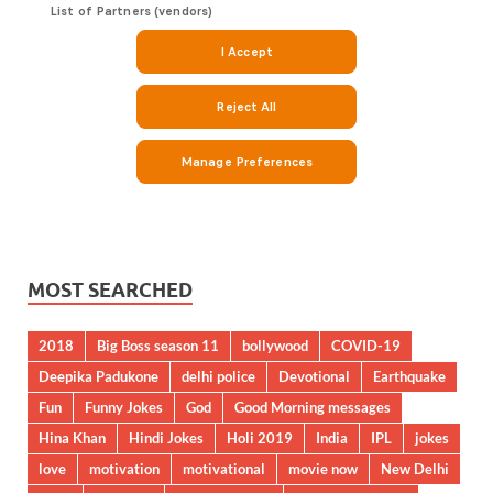
MOST SEARCHED
2018
Big Boss season 11
bollywood
COVID-19
Deepika Padukone
delhi police
Devotional
Earthquake
Fun
Funny Jokes
God
Good Morning messages
Hina Khan
Hindi Jokes
Holi 2019
India
IPL
jokes
love
motivation
motivational
movie now
New Delhi