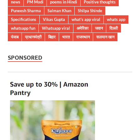
news
PM Modi
poems in Hindi
Positive thoughts
Puneesh Sharma
Salman Khan
Shilpa Shinde
Specifications
Vikas Gupta
what's app viral
whats app
whatsapp fun
Whatsapp viral
अमेरिका
जवान
दिल्ली
पंजाब
प्रधानमंत्री
बिहार
भारत
राजस्थान
सलमान खान
SPONSORED