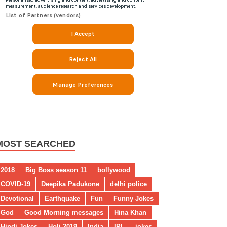
MOST SEARCHED
2018
Big Boss season 11
bollywood
COVID-19
Deepika Padukone
delhi police
Devotional
Earthquake
Fun
Funny Jokes
God
Good Morning messages
Hina Khan
Hindi Jokes
Holi 2019
India
IPL
jokes