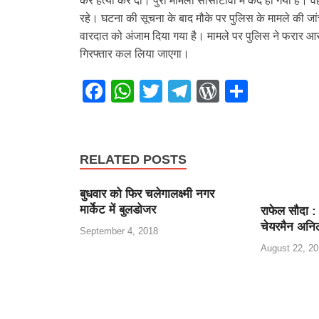
कर हत्या कर दी। पुरा मामला सीसीटीवी में कैद हो गया है। 
रहे। घटना की सूचना के बाद मौके पर पुलिस के मामले की जा
वारदात को अंजाम दिया गया है। मामले पर पुलिस ने फरार आ
गिरफ्तार कल लिया जाएगा।
F
W
T
T
W
S
a
h
wi
el
or
h
c
at
tt
e
d
ar
e
s
er
gr
Pr
e
RELATED POSTS
b
A
a
e
बुधवार को फिर चलेगालक्ष्मी नगर
o
p
m
ss
मार्केट में बुलडोजर
राफेल सौदा :
o
p
चेयरमैन अनि
September 4, 2018
k
August 22, 20