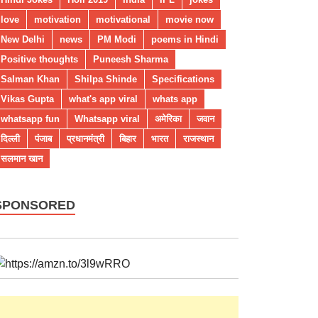
love
motivation
motivational
movie now
New Delhi
news
PM Modi
poems in Hindi
Positive thoughts
Puneesh Sharma
Salman Khan
Shilpa Shinde
Specifications
Vikas Gupta
what's app viral
whats app
whatsapp fun
Whatsapp viral
अमेरिका
जवान
दिल्ली
पंजाब
प्रधानमंत्री
बिहार
भारत
राजस्थान
सलमान खान
SPONSORED