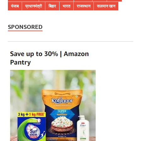
पंजाब
प्रधानमंत्री
बिहार
भारत
राजस्थान
सलमान खान
SPONSORED