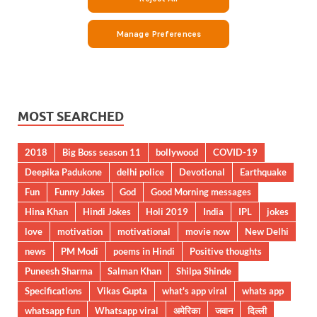
MOST SEARCHED
2018
Big Boss season 11
bollywood
COVID-19
Deepika Padukone
delhi police
Devotional
Earthquake
Fun
Funny Jokes
God
Good Morning messages
Hina Khan
Hindi Jokes
Holi 2019
India
IPL
jokes
love
motivation
motivational
movie now
New Delhi
news
PM Modi
poems in Hindi
Positive thoughts
Puneesh Sharma
Salman Khan
Shilpa Shinde
Specifications
Vikas Gupta
what's app viral
whats app
whatsapp fun
Whatsapp viral
अमेरिका
जवान
दिल्ली