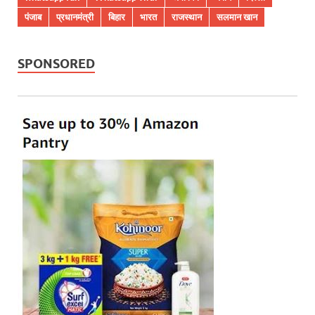
पंजाब
प्रधानमंत्री
बिहार
भारत
राजस्थान
सलमान खान
SPONSORED