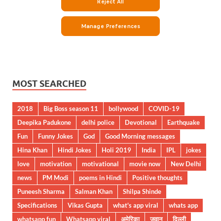
MOST SEARCHED
2018
Big Boss season 11
bollywood
COVID-19
Deepika Padukone
delhi police
Devotional
Earthquake
Fun
Funny Jokes
God
Good Morning messages
Hina Khan
Hindi Jokes
Holi 2019
India
IPL
jokes
love
motivation
motivational
movie now
New Delhi
news
PM Modi
poems in Hindi
Positive thoughts
Puneesh Sharma
Salman Khan
Shilpa Shinde
Specifications
Vikas Gupta
what's app viral
whats app
whatsapp fun
Whatsapp viral
अमेरिका
जवान
दिल्ली