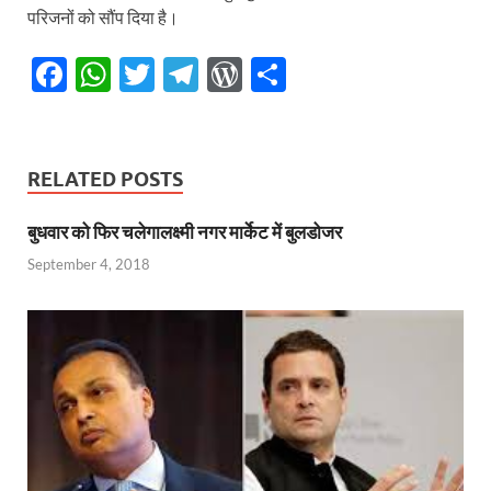
परिजनों को सौंप दिया है।
F
W
T
T
W
S
ac
h
w
el
or
h
e
at
itt
e
d
ar
b
s
er
gr
P
e
RELATED POSTS
o
A
a
re
बुधवार को फिर चलेगालक्ष्मी नगर मार्केट में बुलडोजर
o
p
m
ss
September 4, 2018
k
p