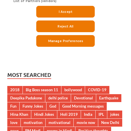
MOST SEARCHED
2018
Big Boss season 11
bollywood
COVID-19
Deepika Padukone
delhi police
Devotional
Earthquake
Fun
Funny Jokes
God
Good Morning messages
Hina Khan
Hindi Jokes
Holi 2019
India
IPL
jokes
love
motivation
motivational
movie now
New Delhi
news
PM Modi
poems in Hindi
Positive thoughts