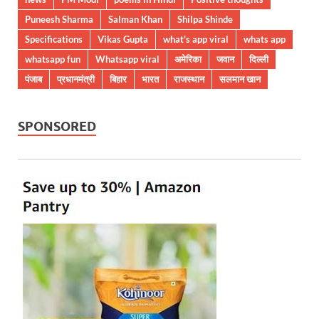
Puneesh Sharma
Salman Khan
Shilpa Shinde
Specifications
Vikas Gupta
what's app viral
whats app
whatsapp fun
Whatsapp viral
अमेरिका
जवान
दिल्ली
पंजाब
प्रधानमंत्री
बिहार
भारत
राजस्थान
सलमान खान
SPONSORED