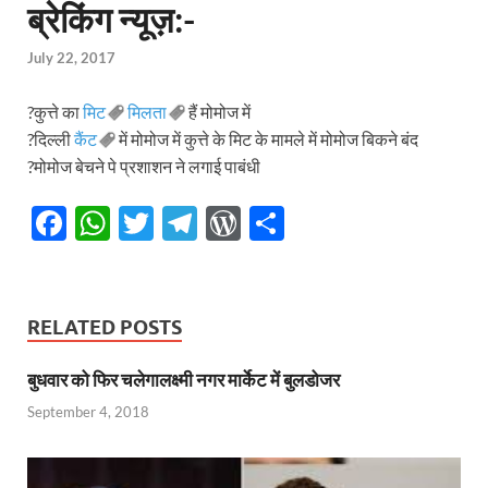
ब्रेकिंग न्यूज़:-
July 22, 2017
?कुत्ते का
मिट
मिलता
हैं मोमोज में
?दिल्ली
कैंट
में मोमोज में कुत्ते के मिट के मामले में मोमोज बिकने बंद
?मोमोज बेचने पे प्रशाशन ने लगाई पाबंधी
F
W
T
T
W
S
ac
h
w
el
or
h
e
at
itt
e
d
ar
b
s
er
gr
P
e
RELATED POSTS
o
A
a
re
बुधवार को फिर चलेगालक्ष्मी नगर मार्केट में बुलडोजर
o
p
m
ss
September 4, 2018
k
p