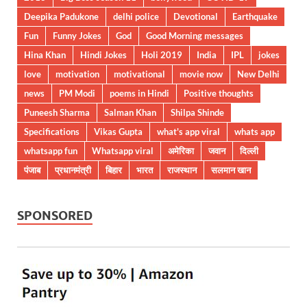
Deepika Padukone
delhi police
Devotional
Earthquake
Fun
Funny Jokes
God
Good Morning messages
Hina Khan
Hindi Jokes
Holi 2019
India
IPL
jokes
love
motivation
motivational
movie now
New Delhi
news
PM Modi
poems in Hindi
Positive thoughts
Puneesh Sharma
Salman Khan
Shilpa Shinde
Specifications
Vikas Gupta
what's app viral
whats app
whatsapp fun
Whatsapp viral
अमेरिका
जवान
दिल्ली
पंजाब
प्रधानमंत्री
बिहार
भारत
राजस्थान
सलमान खान
SPONSORED