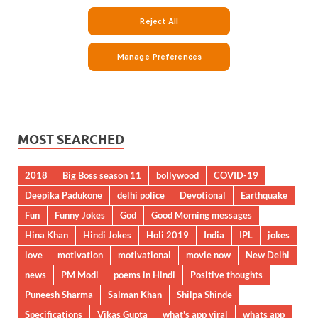
MOST SEARCHED
2018
Big Boss season 11
bollywood
COVID-19
Deepika Padukone
delhi police
Devotional
Earthquake
Fun
Funny Jokes
God
Good Morning messages
Hina Khan
Hindi Jokes
Holi 2019
India
IPL
jokes
love
motivation
motivational
movie now
New Delhi
news
PM Modi
poems in Hindi
Positive thoughts
Puneesh Sharma
Salman Khan
Shilpa Shinde
Specifications
Vikas Gupta
what's app viral
whats app