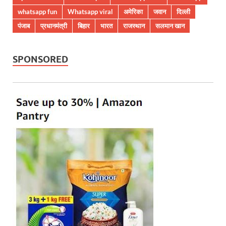
whatsapp fun
Whatsapp viral
अमेरिका
जवान
दिल्ली
पंजाब
प्रधानमंत्री
बिहार
भारत
राजस्थान
सलमान खान
SPONSORED