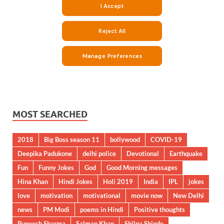
MOST SEARCHED
2018
Big Boss season 11
bollywood
COVID-19
Deepika Padukone
delhi police
Devotional
Earthquake
Fun
Funny Jokes
God
Good Morning messages
Hina Khan
Hindi Jokes
Holi 2019
India
IPL
jokes
love
motivation
motivational
movie now
New Delhi
news
PM Modi
poems in Hindi
Positive thoughts
Puneesh Sharma
Salman Khan
Shilpa Shinde