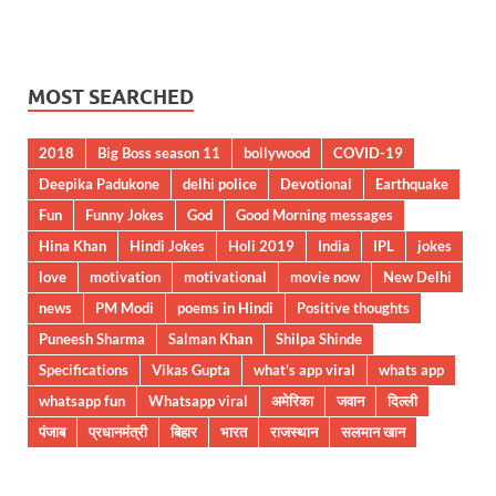
MOST SEARCHED
2018
Big Boss season 11
bollywood
COVID-19
Deepika Padukone
delhi police
Devotional
Earthquake
Fun
Funny Jokes
God
Good Morning messages
Hina Khan
Hindi Jokes
Holi 2019
India
IPL
jokes
love
motivation
motivational
movie now
New Delhi
news
PM Modi
poems in Hindi
Positive thoughts
Puneesh Sharma
Salman Khan
Shilpa Shinde
Specifications
Vikas Gupta
what's app viral
whats app
whatsapp fun
Whatsapp viral
अमेरिका
जवान
दिल्ली
पंजाब
प्रधानमंत्री
बिहार
भारत
राजस्थान
सलमान खान