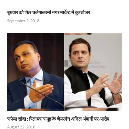
o
A
a
re
बुधवार को फिर चलेगालक्ष्मी नगर मार्केट में बुलडोजर
o
p
m
ss
September 4, 2018
k
p
राफेल सौदा : रिलायंस समूह के चेयरमैन अनिल अंबानी पर आरोप
August 22, 2018