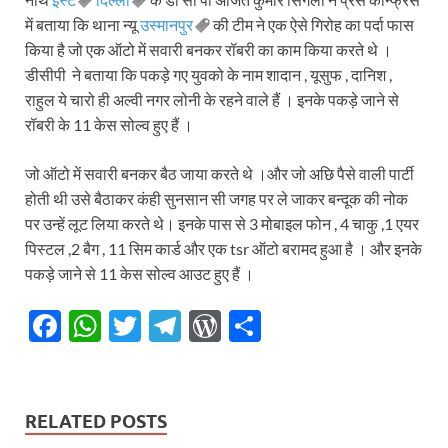
में बताया कि थाना न्यू
उस्मानपुर
की टीम ने एक ऐसे गिरोह का पर्दा फास
किया है जो एक ऑटो में सवारी बनकर रॉबरी का काम किया करते थे ।
डीसीपी ने बताया कि पकड़े गए युवको के नाम शादान , यूसुफ , दानिश ,
राहुल ये चारो ही अल्वी नगर लोनी के रहने वाले हैं । इनके पकड़े जाने से
रॉबरी के 11 केस सोल्व हुए हैं ।
जो ऑटो में सवारी बनकर बैठ जाया करते थे ।और जो अछि पैसे वाली पार्टी
होती थी उसे बैठाकर कंही सुनसान सी जगह पर ले जाकर बन्दूक की नोक
पर उन्हें लूट लिया करते थे। इनके पास से 3 मोबाइल फोन , 4 चाकु ,1 एयर
पिस्टल ,2 बैग , 11 सिम कार्ड और एक tsr ऑटो बरामद हुआ है । और इनके
पकड़े जाने से 11 केस सोल्व आउट हुए हैं ।
F
W
T
T
W
S
ac
h
w
el
or
h
e
at
itt
e
d
ar
b
s
er
gr
P
e
RELATED POSTS