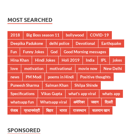
MOST SEARCHED
2018
Big Boss season 11
bollywood
COVID-19
Deepika Padukone
delhi police
Devotional
Earthquake
Fun
Funny Jokes
God
Good Morning messages
Hina Khan
Hindi Jokes
Holi 2019
India
IPL
jokes
love
motivation
motivational
movie now
New Delhi
news
PM Modi
poems in Hindi
Positive thoughts
Puneesh Sharma
Salman Khan
Shilpa Shinde
Specifications
Vikas Gupta
what's app viral
whats app
whatsapp fun
Whatsapp viral
अमेरिका
जवान
दिल्ली
पंजाब
प्रधानमंत्री
बिहार
भारत
राजस्थान
सलमान खान
SPONSORED