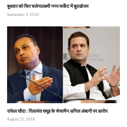
o
A
a
re
बुधवार को फिर चलेगालक्ष्मी नगर मार्केट में बुलडोजर
o
p
m
ss
September 4, 2018
k
p
राफेल सौदा : रिलायंस समूह के चेयरमैन अनिल अंबानी पर आरोप
August 22, 2018