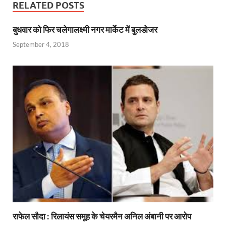
b
s
er
gr
P
e
RELATED POSTS
o
A
a
re
बुधवार को फिर चलेगालक्ष्मी नगर मार्केट में बुलडोजर
o
p
m
ss
September 4, 2018
k
p
राफेल सौदा : रिलायंस समूह के चेयरमैन अनिल अंबानी पर आरोप