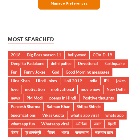
MOST SEARCHED
2018
Big Boss season 11
bollywood
COVID-19
Deepika Padukone
delhi police
Devotional
Earthquake
Fun
Funny Jokes
God
Good Morning messages
Hina Khan
Hindi Jokes
Holi 2019
India
IPL
jokes
love
motivation
motivational
movie now
New Delhi
news
PM Modi
poems in Hindi
Positive thoughts
Puneesh Sharma
Salman Khan
Shilpa Shinde
Specifications
Vikas Gupta
what's app viral
whats app
whatsapp fun
Whatsapp viral
अमेरिका
जवान
दिल्ली
पंजाब
प्रधानमंत्री
बिहार
भारत
राजस्थान
सलमान खान