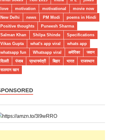
love
motivation
motivational
movie now
New Delhi
news
PM Modi
poems in Hindi
Positive thoughts
Puneesh Sharma
Salman Khan
Shilpa Shinde
Specifications
Vikas Gupta
what's app viral
whats app
whatsapp fun
Whatsapp viral
अमेरिका
जवान
दिल्ली
पंजाब
प्रधानमंत्री
बिहार
भारत
राजस्थान
सलमान खान
SPONSORED