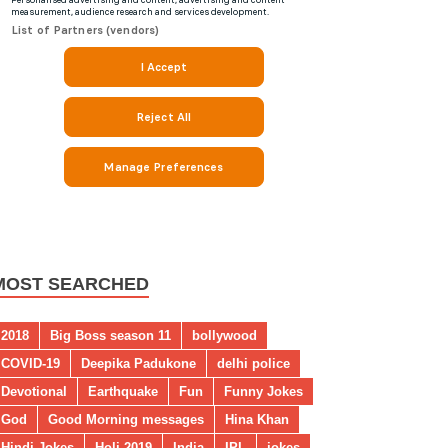
MOST SEARCHED
2018
Big Boss season 11
bollywood
COVID-19
Deepika Padukone
delhi police
Devotional
Earthquake
Fun
Funny Jokes
God
Good Morning messages
Hina Khan
Hindi Jokes
Holi 2019
India
IPL
jokes