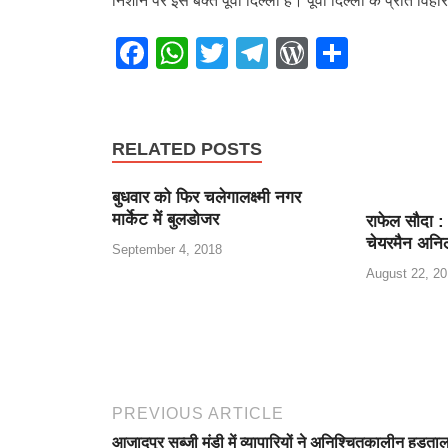
निशाने पर इस बक्त पूर्वी दिल्ली है। पूर्वी दिल्ली के प्रीत वि
F
W
T
T
W
S
a
h
wi
el
or
h
c
at
tt
e
d
ar
e
s
er
gr
Pr
e
RELATED POSTS
b
A
a
e
बुधवार को फिर चलेगालक्ष्मी नगर
o
p
m
ss
मार्केट में बुलडोजर
राफेल सौदा :
o
p
चेयरमैन अनि
September 4, 2018
k
August 22, 20
PREVIOUS ARTICLE
आजादपुर सब्जी मंडी में व्यापारियों ने अनिश्चितकालीन हड़ता