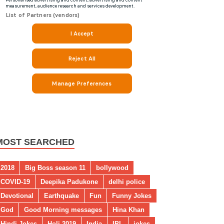
MOST SEARCHED
2018
Big Boss season 11
bollywood
COVID-19
Deepika Padukone
delhi police
Devotional
Earthquake
Fun
Funny Jokes
God
Good Morning messages
Hina Khan
Hindi Jokes
Holi 2019
India
IPL
jokes