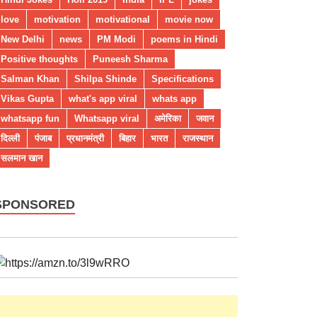
love
motivation
motivational
movie now
New Delhi
news
PM Modi
poems in Hindi
Positive thoughts
Puneesh Sharma
Salman Khan
Shilpa Shinde
Specifications
Vikas Gupta
what's app viral
whats app
whatsapp fun
Whatsapp viral
अमेरिका
जवान
दिल्ली
पंजाब
प्रधानमंत्री
बिहार
भारत
राजस्थान
सलमान खान
SPONSORED