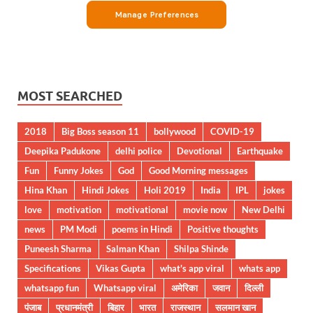
MOST SEARCHED
2018
Big Boss season 11
bollywood
COVID-19
Deepika Padukone
delhi police
Devotional
Earthquake
Fun
Funny Jokes
God
Good Morning messages
Hina Khan
Hindi Jokes
Holi 2019
India
IPL
jokes
love
motivation
motivational
movie now
New Delhi
news
PM Modi
poems in Hindi
Positive thoughts
Puneesh Sharma
Salman Khan
Shilpa Shinde
Specifications
Vikas Gupta
what's app viral
whats app
whatsapp fun
Whatsapp viral
अमेरिका
जवान
दिल्ली
पंजाब
प्रधानमंत्री
बिहार
भारत
राजस्थान
सलमान खान