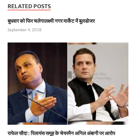
b
s
er
gr
P
e
RELATED POSTS
o
A
a
re
बुधवार को फिर चलेगालक्ष्मी नगर मार्केट में बुलडोजर
o
p
m
ss
September 4, 2018
k
p
राफेल सौदा : रिलायंस समूह के चेयरमैन अनिल अंबानी पर आरोप