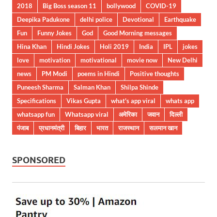
2018
Big Boss season 11
bollywood
COVID-19
Deepika Padukone
delhi police
Devotional
Earthquake
Fun
Funny Jokes
God
Good Morning messages
Hina Khan
Hindi Jokes
Holi 2019
India
IPL
jokes
love
motivation
motivational
movie now
New Delhi
news
PM Modi
poems in Hindi
Positive thoughts
Puneesh Sharma
Salman Khan
Shilpa Shinde
Specifications
Vikas Gupta
what's app viral
whats app
whatsapp fun
Whatsapp viral
अमेरिका
जवान
दिल्ली
पंजाब
प्रधानमंत्री
बिहार
भारत
राजस्थान
सलमान खान
SPONSORED