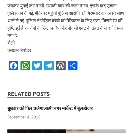
जमकर धुनाई कर डाली. उसकी कार को जला डाला. इसके बाद सूचना
पुलिस को दी गई. मौके पर पहुंची पुलिस आरोपी को गिरफ्तार कर अपने साथ
थाने ले गई. पुलिस ने पीड़ित बच्ची को मेडिकल के लिए भेजा, जिसमे रेप की
पुष्टि हुई है. आरोपी के खिलाफ रेप और पोक्सो एक्ट के तहत केस दर्ज किया
गया है.
शैली
क्राइम रिपोर्टर
F
W
T
T
W
S
ac
h
w
el
or
h
e
at
itt
e
d
ar
b
s
er
gr
P
e
RELATED POSTS
o
A
a
re
बुधवार को फिर चलेगालक्ष्मी नगर मार्केट में बुलडोजर
o
p
m
ss
September 4, 2018
k
p