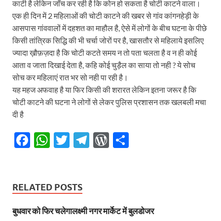
काटी है लेकिन जाँच कर रही है कि कोन हो सकता है चोटी काटने वाला।
एक ही दिन में 2 महिलाओं की चोटी काटने की खबर से गांव कांगनहेड़ी के
आसपास गांववालों में दहशत का माहौल है, ऐसे में लोगों के बीच घटना के पीछे
किसी तांत्रिक सिद्धि की भी चर्चा जोरों पर है, खासतौर से महिलाये इसलिए
ज्यादा ख़ौफ़ज़दा है कि चोटी कटते समय न तो पता चलता है व न ही कोई
आता व जाता दिखाई देता है, कहि कोई चुड़ैल का साया तो नही ? ये सोच
सोच कर महिलाएं रात भर सो नही पा रही है।
यह महज अफवाह है या फिर किसी की शरारत लेकिन इतना जरूर है कि
चोटी काटने की घटना ने लोगों से लेकर पुलिस प्रशासन तक खलबली मचा
दी है⁠⁠⁠⁠
F
W
T
T
W
S
ac
h
w
el
or
h
e
at
itt
e
d
ar
b
s
er
gr
P
e
RELATED POSTS
o
A
a
re
बुधवार को फिर चलेगालक्ष्मी नगर मार्केट में बुलडोजर
o
p
m
ss