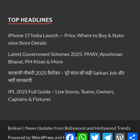
TOP HEADLINES
iPhone 17 India Launch — Price, Where to Buy & State-
wise Store Details
Latest Government Schemes 2025: PMAY, Ayushman
Bharat, PM Kisan & More
सरकारी नौकरी 2025 कैलेंडर – पूरे साल की बड़ी Sarkari Job और
भर्ती जानकारी
IPL 2025 Full Guide – Live Scores, Teams, Owners,
Captains & Fixtures
Bolkavi | News Updates from Bollywood and Hollywood Trends
Facebook
WhatsApp
Twitter
Telegram
WordP
S
Powered by
WordPress
and
HitMag
.