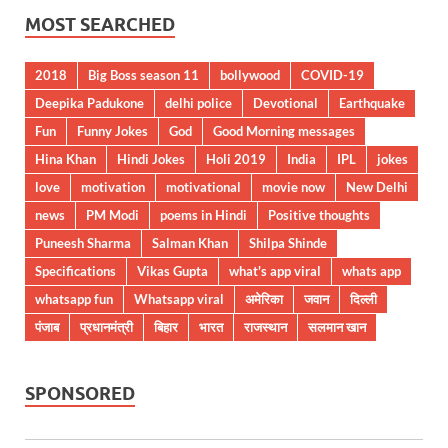
MOST SEARCHED
2018
Big Boss season 11
bollywood
COVID-19
Deepika Padukone
delhi police
Devotional
Earthquake
Fun
Funny Jokes
God
Good Morning messages
Hina Khan
Hindi Jokes
Holi 2019
India
IPL
jokes
love
motivation
motivational
movie now
New Delhi
news
PM Modi
poems in Hindi
Positive thoughts
Puneesh Sharma
Salman Khan
Shilpa Shinde
Specifications
Vikas Gupta
what's app viral
whats app
whatsapp fun
Whatsapp viral
अमेरिका
जवान
दिल्ली
पंजाब
प्रधानमंत्री
बिहार
भारत
राजस्थान
सलमान खान
SPONSORED