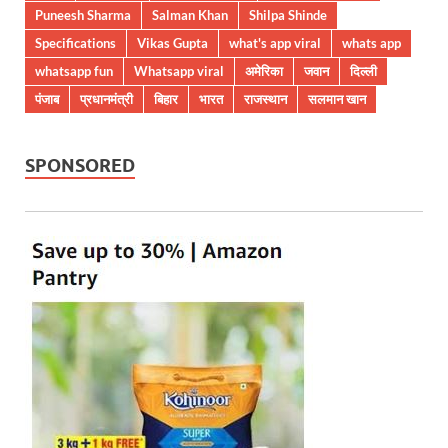
Puneesh Sharma
Salman Khan
Shilpa Shinde
Specifications
Vikas Gupta
what's app viral
whats app
whatsapp fun
Whatsapp viral
अमेरिका
जवान
दिल्ली
पंजाब
प्रधानमंत्री
बिहार
भारत
राजस्थान
सलमान खान
SPONSORED