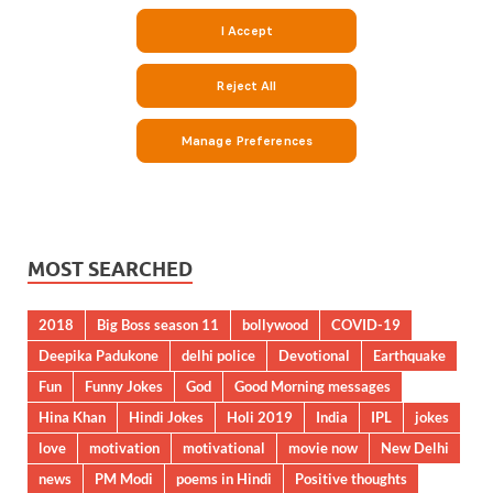
MOST SEARCHED
2018
Big Boss season 11
bollywood
COVID-19
Deepika Padukone
delhi police
Devotional
Earthquake
Fun
Funny Jokes
God
Good Morning messages
Hina Khan
Hindi Jokes
Holi 2019
India
IPL
jokes
love
motivation
motivational
movie now
New Delhi
news
PM Modi
poems in Hindi
Positive thoughts