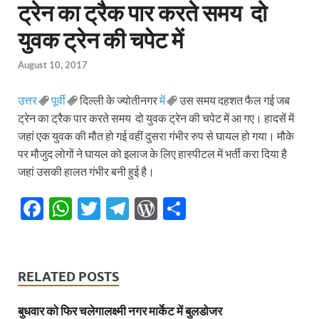
ट्रेन का ट्रैक पार करते समय दो
युवक ट्रेन की चपेट में
August 10, 2017
उत्तर
पूर्वी
दिल्ली के ज्योतीनगर
में
उस समय दहशत फैल गई जब
ट्रेन का ट्रैक पार करते समय दो युवक ट्रेन की चपेट में आ गए। हादसें में
जहां एक युवक की मौत हो गई वहीं दुसरा गंभीर रुप से घायल हो गया। मौके
पर मौजुद लोगों ने घायल को इलाज के लिए हास्पीटल में भर्ती करा दिया है
जहां उसकी हालत गंभीर बनी हुई है।
F
W
T
T
W
S
ac
h
w
el
or
h
e
at
itt
e
d
ar
b
s
er
gr
P
e
RELATED POSTS
o
A
a
re
बुधवार को फिर चलेगालक्ष्मी नगर मार्केट में बुलडोजर