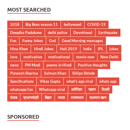
MOST SEARCHED
2018
Big Boss season 11
bollywood
COVID-19
Deepika Padukone
delhi police
Devotional
Earthquake
Fun
Funny Jokes
God
Good Morning messages
Hina Khan
Hindi Jokes
Holi 2019
India
IPL
jokes
love
motivation
motivational
movie now
New Delhi
news
PM Modi
poems in Hindi
Positive thoughts
Puneesh Sharma
Salman Khan
Shilpa Shinde
Specifications
Vikas Gupta
what's app viral
whats app
whatsapp fun
Whatsapp viral
अमेरिका
जवान
दिल्ली
पंजाब
प्रधानमंत्री
बिहार
भारत
राजस्थान
सलमान खान
SPONSORED