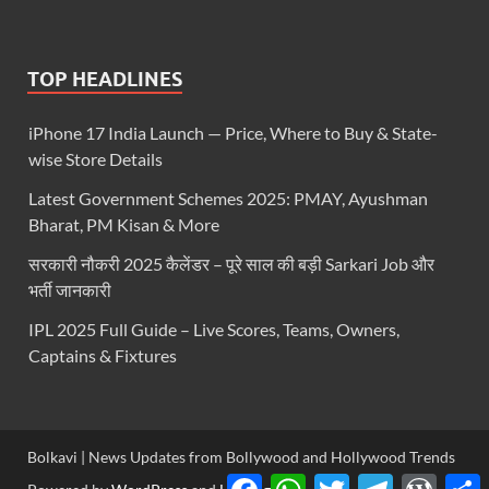
TOP HEADLINES
iPhone 17 India Launch — Price, Where to Buy & State-
wise Store Details
Latest Government Schemes 2025: PMAY, Ayushman
Bharat, PM Kisan & More
सरकारी नौकरी 2025 कैलेंडर – पूरे साल की बड़ी Sarkari Job और
भर्ती जानकारी
IPL 2025 Full Guide – Live Scores, Teams, Owners,
Captains & Fixtures
Bolkavi | News Updates from Bollywood and Hollywood Trends
Facebook
WhatsApp
Twitter
Telegram
WordP
S