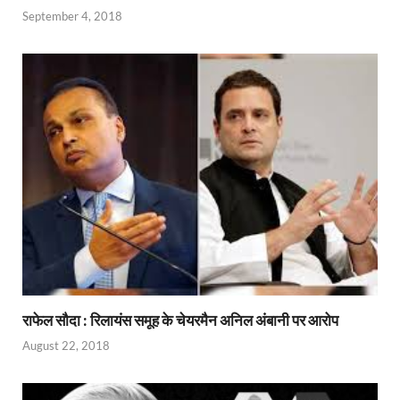
o
p
m
ss
September 4, 2018
k
p
राफेल सौदा : रिलायंस समूह के चेयरमैन अनिल अंबानी पर आरोप
August 22, 2018