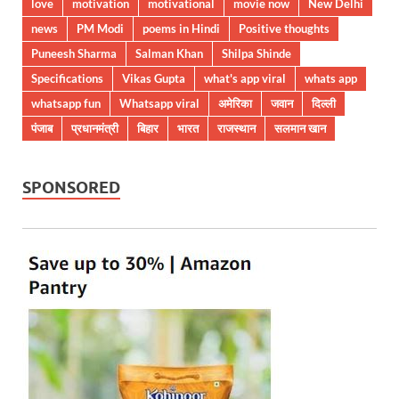
love
motivation
motivational
movie now
New Delhi
news
PM Modi
poems in Hindi
Positive thoughts
Puneesh Sharma
Salman Khan
Shilpa Shinde
Specifications
Vikas Gupta
what's app viral
whats app
whatsapp fun
Whatsapp viral
अमेरिका
जवान
दिल्ली
पंजाब
प्रधानमंत्री
बिहार
भारत
राजस्थान
सलमान खान
SPONSORED