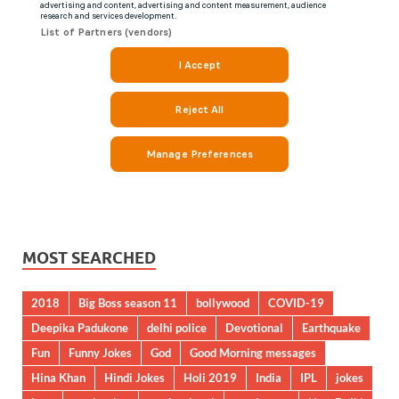
MOST SEARCHED
2018
Big Boss season 11
bollywood
COVID-19
Deepika Padukone
delhi police
Devotional
Earthquake
Fun
Funny Jokes
God
Good Morning messages
Hina Khan
Hindi Jokes
Holi 2019
India
IPL
jokes