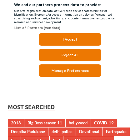
MOST SEARCHED
2018
Big Boss season 11
bollywood
COVID-19
Deepika Padukone
delhi police
Devotional
Earthquake