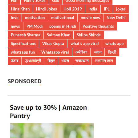
Fun
Funny Jokes
God
Good Morning messages
Hina Khan
Hindi Jokes
Holi 2019
India
IPL
jokes
love
motivation
motivational
movie now
New Delhi
news
PM Modi
poems in Hindi
Positive thoughts
Puneesh Sharma
Salman Khan
Shilpa Shinde
Specifications
Vikas Gupta
what's app viral
whats app
whatsapp fun
Whatsapp viral
अमेरिका
जवान
दिल्ली
पंजाब
प्रधानमंत्री
बिहार
भारत
राजस्थान
सलमान खान
SPONSORED