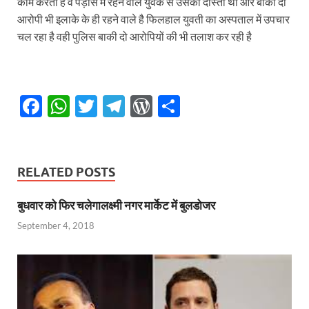
काम करती है व पड़ोस में रहने वाले युवक से उसकी दोस्ती थी और बाकी दो
आरोपी भी इलाके के ही रहने वाले है फिलहाल युवती का अस्पताल में उपचार
चल रहा है वही पुलिस बाकी दो आरोपियों की भी तलाश कर रही है
F
W
T
T
W
S
ac
h
w
el
or
h
e
at
itt
e
d
ar
b
s
er
gr
P
e
RELATED POSTS
o
A
a
re
बुधवार को फिर चलेगालक्ष्मी नगर मार्केट में बुलडोजर
o
p
m
ss
September 4, 2018
k
p