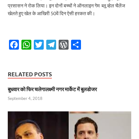
प्रसासन ने रोक लिया। इन दोनों बच्चों ने ऑनलाइन गेम ब्लू व्हेल चैलेंज
खेलते हुए खेल के आखिरी 50वें दिन ऐसी हरकत की।
F
W
T
T
W
S
ac
h
w
el
or
h
e
at
itt
e
d
ar
b
s
er
gr
P
e
RELATED POSTS
o
A
a
re
बुधवार को फिर चलेगालक्ष्मी नगर मार्केट में बुलडोजर
o
p
m
ss
September 4, 2018
k
p