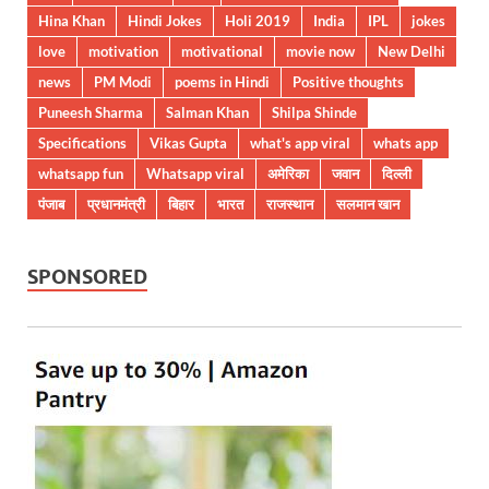
Hina Khan
Hindi Jokes
Holi 2019
India
IPL
jokes
love
motivation
motivational
movie now
New Delhi
news
PM Modi
poems in Hindi
Positive thoughts
Puneesh Sharma
Salman Khan
Shilpa Shinde
Specifications
Vikas Gupta
what's app viral
whats app
whatsapp fun
Whatsapp viral
अमेरिका
जवान
दिल्ली
पंजाब
प्रधानमंत्री
बिहार
भारत
राजस्थान
सलमान खान
SPONSORED