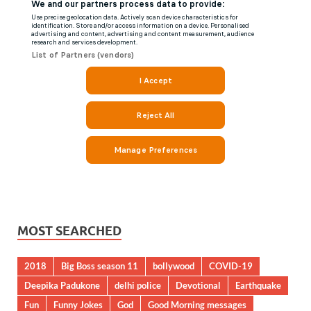
MOST SEARCHED
2018
Big Boss season 11
bollywood
COVID-19
Deepika Padukone
delhi police
Devotional
Earthquake
Fun
Funny Jokes
God
Good Morning messages