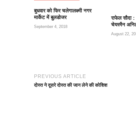
b
A
a
e
बुधवार को फिर चलेगालक्ष्मी नगर
o
p
m
ss
मार्केट में बुलडोजर
राफेल सौदा :
o
p
चेयरमैन अनि
September 4, 2018
k
August 22, 20
PREVIOUS ARTICLE
दोस्त ने दूसरे दोस्त की जान लेने की कोशिश