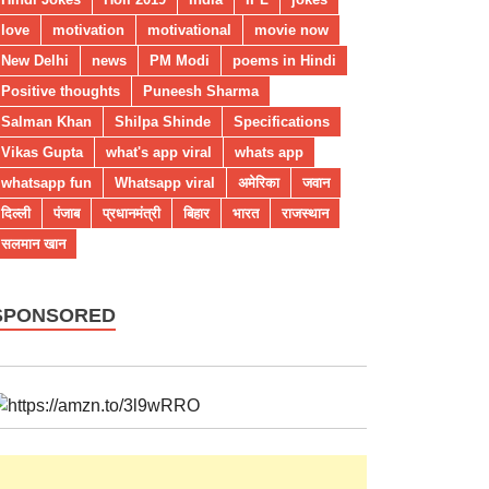
love
motivation
motivational
movie now
New Delhi
news
PM Modi
poems in Hindi
Positive thoughts
Puneesh Sharma
Salman Khan
Shilpa Shinde
Specifications
Vikas Gupta
what's app viral
whats app
whatsapp fun
Whatsapp viral
अमेरिका
जवान
दिल्ली
पंजाब
प्रधानमंत्री
बिहार
भारत
राजस्थान
सलमान खान
SPONSORED