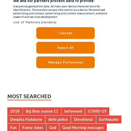
MOST SEARCHED
2018
Big Boss season 11
bollywood
COVID-19
Deepika Padukone
delhi police
Devotional
Earthquake
Fun
Funny Jokes
God
Good Morning messages