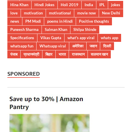
Hina Khan
Hindi Jokes
Holi 2019
India
IPL
jokes
love
motivation
motivational
movie now
New Delhi
news
PM Modi
poems in Hindi
Positive thoughts
Puneesh Sharma
Salman Khan
Shilpa Shinde
Specifications
Vikas Gupta
what's app viral
whats app
whatsapp fun
Whatsapp viral
अमेरिका
जवान
दिल्ली
पंजाब
प्रधानमंत्री
बिहार
भारत
राजस्थान
सलमान खान
SPONSORED