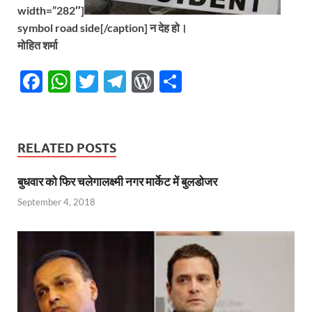
width=”282″]
symbol road side[/caption] न देह हो।
मोहित शर्मा
F
W
T
T
W
S
ac
h
w
el
or
h
e
at
itt
e
d
ar
b
s
er
gr
P
e
RELATED POSTS
o
A
a
re
बुधवार को फिर चलेगालक्ष्मी नगर मार्केट में बुलडोजर
o
p
m
ss
September 4, 2018
k
p