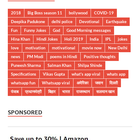
2018
Big Boss season 11
bollywood
COVID-19
Deepika Padukone
delhi police
Devotional
Earthquake
Fun
Funny Jokes
God
Good Morning messages
Hina Khan
Hindi Jokes
Holi 2019
India
IPL
jokes
love
motivation
motivational
movie now
New Delhi
news
PM Modi
poems in Hindi
Positive thoughts
Puneesh Sharma
Salman Khan
Shilpa Shinde
Specifications
Vikas Gupta
what's app viral
whats app
whatsapp fun
Whatsapp viral
अमेरिका
जवान
दिल्ली
पंजाब
प्रधानमंत्री
बिहार
भारत
राजस्थान
सलमान खान
SPONSORED