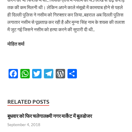
तक की कम मिलनी थी। लेकिन अपने काले मंसूबो में कामयाब होने से पहले
ही दिल्ली पुलिस ने नसीम को गिरफ्तार कर लिया..बहराल अब दिल्ली पुलिस
लगातार नसीम से पूछताछ कर रही है और मुन्ना सिंह नाम के शख्स की तलाश
में जुट गई जिसने नसीम को हत्या करने की सुपारी दी थी..
मोहित शर्मा
F
W
T
T
W
S
ac
h
w
el
or
h
e
at
itt
e
d
ar
b
s
er
gr
P
e
RELATED POSTS
o
A
a
re
बुधवार को फिर चलेगालक्ष्मी नगर मार्केट में बुलडोजर
o
p
m
ss
September 4, 2018
k
p