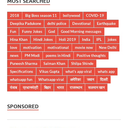
MOST SEARCHED
2018
Big Boss season 11
bollywood
COVID-19
Deepika Padukone
delhi police
Devotional
Earthquake
Fun
Funny Jokes
God
Good Morning messages
Hina Khan
Hindi Jokes
Holi 2019
India
IPL
jokes
love
motivation
motivational
movie now
New Delhi
news
PM Modi
poems in Hindi
Positive thoughts
Puneesh Sharma
Salman Khan
Shilpa Shinde
Specifications
Vikas Gupta
what's app viral
whats app
whatsapp fun
Whatsapp viral
अमेरिका
जवान
दिल्ली
पंजाब
प्रधानमंत्री
बिहार
भारत
राजस्थान
सलमान खान
SPONSORED