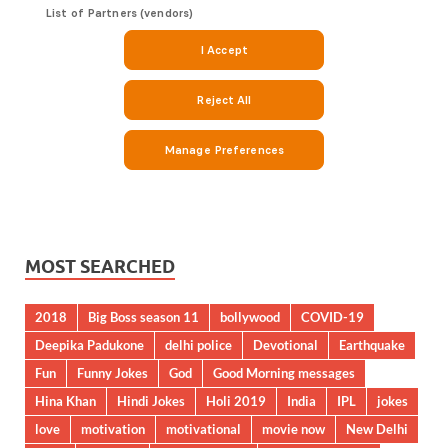
MOST SEARCHED
2018
Big Boss season 11
bollywood
COVID-19
Deepika Padukone
delhi police
Devotional
Earthquake
Fun
Funny Jokes
God
Good Morning messages
Hina Khan
Hindi Jokes
Holi 2019
India
IPL
jokes
love
motivation
motivational
movie now
New Delhi