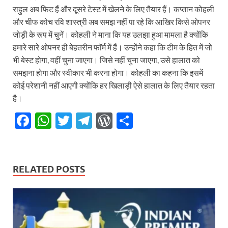
राहुल अब फिट हैं और दूसरे टेस्ट में खेलने के लिए तैयार हैं। कप्तान कोहली
और चीफ कोच रवि शास्त्री अब समझ नहीं पा रहे कि आखिर किसे ओपनर
जोड़ी के रूप में चुनें। कोहली ने माना कि यह उलझा हुआ मामला है क्योंकि
हमारे सारे ओपनर ही बेहतरीन फाॅर्म में हैं। उन्होंने कहा कि टीम के हित में जो
भी बेस्ट होगा, वहीं चुना जाएगा। जिसे नहीं चुना जाएगा, उसे हालात को
समझना होगा और स्वीकार भी करना होगा। कोहली का कहना कि इसमें
कोई परेशानी नहीं आएगी क्योंकि हर खिलाड़ी ऐसे हालात के लिए तैयार रहता
है।
F
W
T
T
W
S
ac
h
w
el
or
h
e
at
itt
e
d
ar
b
s
er
gr
P
e
RELATED POSTS
o
A
a
re
o
p
m
ss
k
p