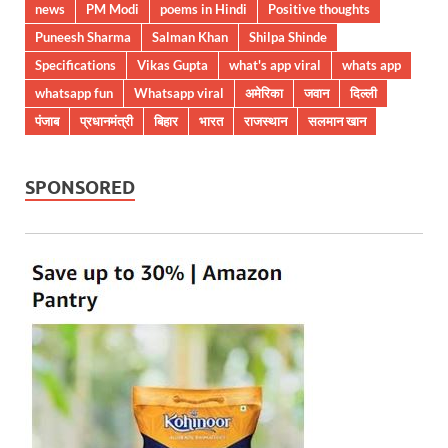
news
PM Modi
poems in Hindi
Positive thoughts
Puneesh Sharma
Salman Khan
Shilpa Shinde
Specifications
Vikas Gupta
what's app viral
whats app
whatsapp fun
Whatsapp viral
अमेरिका
जवान
दिल्ली
पंजाब
प्रधानमंत्री
बिहार
भारत
राजस्थान
सलमान खान
SPONSORED