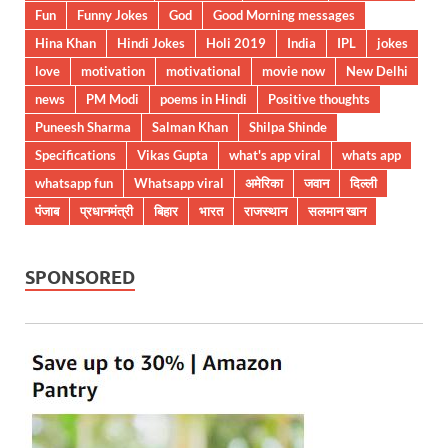
Fun
Funny Jokes
God
Good Morning messages
Hina Khan
Hindi Jokes
Holi 2019
India
IPL
jokes
love
motivation
motivational
movie now
New Delhi
news
PM Modi
poems in Hindi
Positive thoughts
Puneesh Sharma
Salman Khan
Shilpa Shinde
Specifications
Vikas Gupta
what's app viral
whats app
whatsapp fun
Whatsapp viral
अमेरिका
जवान
दिल्ली
पंजाब
प्रधानमंत्री
बिहार
भारत
राजस्थान
सलमान खान
SPONSORED