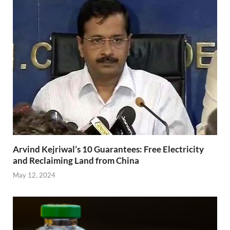
o
p
m
ss
k
p
Arvind Kejriwal’s 10 Guarantees: Free Electricity
and Reclaiming Land from China
May 12, 2024