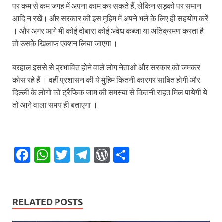
पर कम से कम जगह में अपना काम कर सकते हैं, लेकिन सड़को पर समान
आदि न रखें। और सरकार की इस मुहिम में अपने भले के लिए ही सहयोग करें
। और अगर आगे भी कोई दोबारा कोई अवेध कब्जा या अतिक्रमण करता है
तो उसके खिलाफ एक्शन लिया जाएगा ।
बरहाल इससे से प्रभावित होने वाले लोग नेताओ और सरकार को जमकर
कोस रहे हैं । वहीं प्रशासन की ये मुहिम कितनी कारगर साबित होगी और
दिल्ली के लोगो को ट्रैफिक जाम की समस्या से कितनी राहत मिल पायेगी ये
तो आने वाला समय ही बताएगा ।
F
W
T
T
W
S
ac
h
w
el
or
h
e
at
itt
e
d
ar
b
s
er
gr
P
e
RELATED POSTS
o
A
a
re