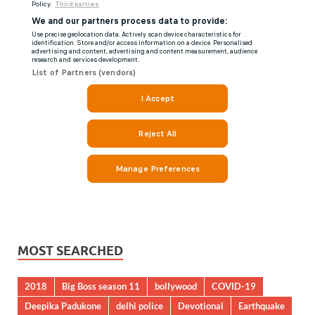
MOST SEARCHED
2018
Big Boss season 11
bollywood
COVID-19
Deepika Padukone
delhi police
Devotional
Earthquake