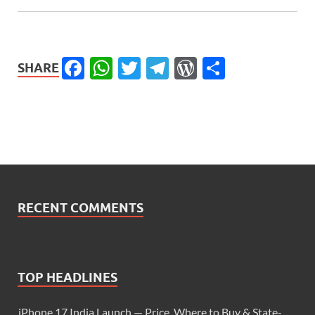
Facebook
WhatsApp
Twitter
Telegram
WordPress
Share
SHARE
RECENT COMMENTS
TOP HEADLINES
iPhone 17 India Launch — Price, Where to Buy & State-