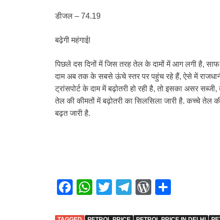
डीजल – 74.19
बढ़ेगी महंगाई!
पिछले दस दिनों में जिस तरह तेल के दामों में आग लगी है, स
दाम अब तक के सबसे ऊंचे स्तर पर पहुंच रहे हैं, ऐसे में राजधा
ट्रांसपोर्ट के दाम में बढ़ोतरी हो रही है, तो इसका असर सब्जी
तेल की कीमतों में बढ़ोतरी का सिलस‍िला जारी है. कच्चे तेल 
बढ़त जारी है.
F
W
T
T
W
S
a
h
wi
el
or
h
c
at
tt
e
d
ar
TAGGED
PETROL PRICE
PETROL PRICE IN DELHI
PE