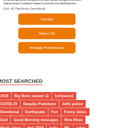
MOST SEARCHED
2018
Big Boss season 11
bollywood
COVID-19
Deepika Padukone
delhi police
Devotional
Earthquake
Fun
Funny Jokes
God
Good Morning messages
Hina Khan
Hindi Jokes
Holi 2019
India
IPL
jokes