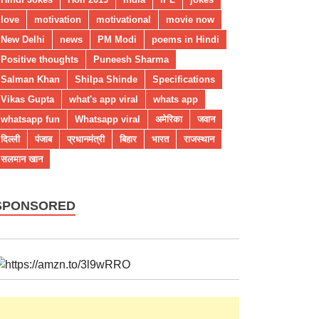
love
motivation
motivational
movie now
New Delhi
news
PM Modi
poems in Hindi
Positive thoughts
Puneesh Sharma
Salman Khan
Shilpa Shinde
Specifications
Vikas Gupta
what's app viral
whats app
whatsapp fun
Whatsapp viral
अमेरिका
जवान
दिल्ली
पंजाब
प्रधानमंत्री
बिहार
भारत
राजस्थान
सलमान खान
SPONSORED