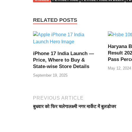
e
s
er
gr
Pr
e
b
A
a
e
RELATED POSTS
o
p
m
ss
o
p
k
Haryana B
Result 202
iPhone 17 India Launch —
Pass Perc
Price, Where to Buy &
State-wise Store Details
May 12, 2024
September 19, 2025
PREVIOUS ARTICLE
बुधवार को फिर चलेगालक्ष्मी नगर मार्केट में बुलडोजर