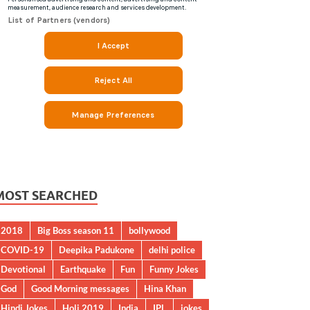
MOST SEARCHED
2018
Big Boss season 11
bollywood
COVID-19
Deepika Padukone
delhi police
Devotional
Earthquake
Fun
Funny Jokes
God
Good Morning messages
Hina Khan
Hindi Jokes
Holi 2019
India
IPL
jokes