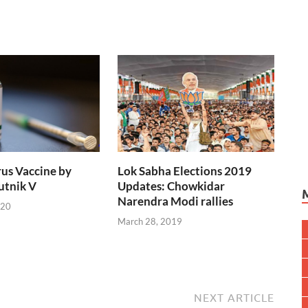
us Vaccine by
Lok Sabha Elections 2019
putnik V
Updates: Chowkidar
Narendra Modi rallies
020
March 28, 2019
NEXT ARTICLE