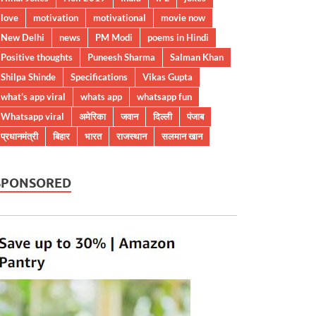
love
motivation
motivational
movie now
New Delhi
news
PM Modi
poems in Hindi
Positive thoughts
Puneesh Sharma
Salman Khan
Shilpa Shinde
Specifications
Vikas Gupta
what's app viral
whats app
whatsapp fun
Whatsapp viral
अमेरिका
जवान
दिल्ली
पंजाब
प्रधानमंत्री
बिहार
भारत
राजस्थान
सलमान खान
SPONSORED