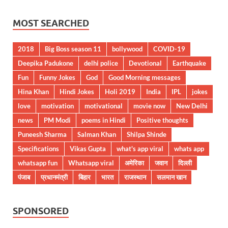
MOST SEARCHED
2018
Big Boss season 11
bollywood
COVID-19
Deepika Padukone
delhi police
Devotional
Earthquake
Fun
Funny Jokes
God
Good Morning messages
Hina Khan
Hindi Jokes
Holi 2019
India
IPL
jokes
love
motivation
motivational
movie now
New Delhi
news
PM Modi
poems in Hindi
Positive thoughts
Puneesh Sharma
Salman Khan
Shilpa Shinde
Specifications
Vikas Gupta
what's app viral
whats app
whatsapp fun
Whatsapp viral
अमेरिका
जवान
दिल्ली
पंजाब
प्रधानमंत्री
बिहार
भारत
राजस्थान
सलमान खान
SPONSORED