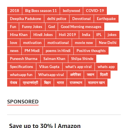
2018
Big Boss season 11
bollywood
COVID-19
Deepika Padukone
delhi police
Devotional
Earthquake
Fun
Funny Jokes
God
Good Morning messages
Hina Khan
Hindi Jokes
Holi 2019
India
IPL
jokes
love
motivation
motivational
movie now
New Delhi
news
PM Modi
poems in Hindi
Positive thoughts
Puneesh Sharma
Salman Khan
Shilpa Shinde
Specifications
Vikas Gupta
what's app viral
whats app
whatsapp fun
Whatsapp viral
अमेरिका
जवान
दिल्ली
पंजाब
प्रधानमंत्री
बिहार
भारत
राजस्थान
सलमान खान
SPONSORED