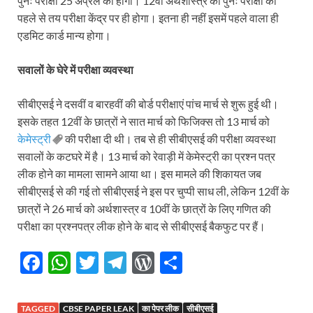
पुनः परीक्षा 25 अप्रैल को होगा। 12वीं अर्थशास्त्र का पुनः परीक्षा का
पहले से तय परीक्षा केंद्र पर ही होगा। इतना ही नहीं इसमें पहले वाला ही
एडम‍िट कार्ड मान्‍य होगा।
सवालों के घेरे में परीक्षा व्यवस्था
सीबीएसई ने दसवीं व बारहवीं की बोर्ड परीक्षाएं पांच मार्च से शुरू हुई थी।
इसके तहत 12वीं के छात्रों ने सात मार्च को फिजिक्स तो 13 मार्च को
केमेस्ट्री
की परीक्षा दी थी। तब से ही सीबीएसई की परीक्षा व्यवस्था
सवालों के कटघरे में है। 13 मार्च को रेवाड़ी में केमेस्ट्री का प्रश्न पत्र
लीक होने का मामला सामने आया था। इस मामले की शिकायत जब
सीबीएसई से की गई तो सीबीएसई ने इस पर चुप्पी साध ली, लेकिन 12वीं के
छात्रों ने 26 मार्च को अर्थशास्त्र व 10वीं के छात्रों के लिए गणित की
परीक्षा का प्रश्नपत्र लीक होने के बाद से सीबीएसई बैकफुट पर हैं।
F
W
T
T
W
S
ac
h
w
el
or
h
e
at
itt
e
d
ar
TAGGED
CBSE PAPER LEAK
का पेपर लीक
सीबीएसई