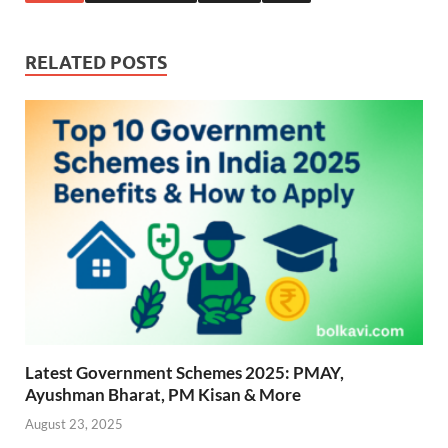
b
s
er
gr
P
e
o
A
a
re
RELATED POSTS
o
p
m
ss
k
p
Latest Government Schemes 2025: PMAY,
Ayushman Bharat, PM Kisan & More
August 23, 2025