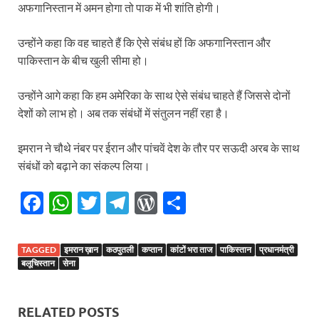
अफगानिस्तान में अमन होगा तो पाक में भी शांति होगी।
उन्होंने कहा कि वह चाहते हैं कि ऐसे संबंध हों कि अफगानिस्तान और
पाकिस्तान के बीच खुली सीमा हो।
उन्होंने आगे कहा कि हम अमेरिका के साथ ऐसे संबंध चाहते हैं जिससे दोनों
देशों को लाभ हो। अब तक संबंधों में संतुलन नहीं रहा है।
इमरान ने चौथे नंबर पर ईरान और पांचवें देश के तौर पर सऊदी अरब के साथ
संबंधों को बढ़ाने का संकल्प लिया।
F
W
T
T
W
S
ac
h
w
el
or
h
e
at
itt
e
d
ar
TAGGED
इमरान ख़ान
कठपुतली
कप्तान
कांटों भरा ताज
पाकिस्तान
प्रधानमंत्री
b
s
er
gr
P
e
बलूचिस्तान
सेना
o
A
a
re
o
p
m
ss
RELATED POSTS