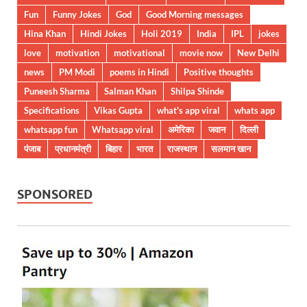
Fun
Funny Jokes
God
Good Morning messages
Hina Khan
Hindi Jokes
Holi 2019
India
IPL
jokes
love
motivation
motivational
movie now
New Delhi
news
PM Modi
poems in Hindi
Positive thoughts
Puneesh Sharma
Salman Khan
Shilpa Shinde
Specifications
Vikas Gupta
what's app viral
whats app
whatsapp fun
Whatsapp viral
अमेरिका
जवान
दिल्ली
पंजाब
प्रधानमंत्री
बिहार
भारत
राजस्थान
सलमान खान
SPONSORED