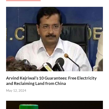
k
p
Arvind Kejriwal’s 10 Guarantees: Free Electricity
and Reclaiming Land from China
May 12, 2024