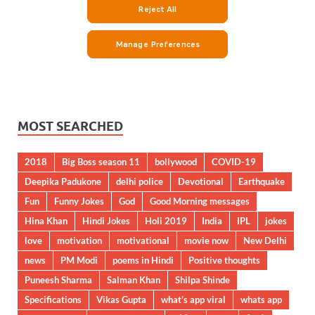
MOST SEARCHED
2018
Big Boss season 11
bollywood
COVID-19
Deepika Padukone
delhi police
Devotional
Earthquake
Fun
Funny Jokes
God
Good Morning messages
Hina Khan
Hindi Jokes
Holi 2019
India
IPL
jokes
love
motivation
motivational
movie now
New Delhi
news
PM Modi
poems in Hindi
Positive thoughts
Puneesh Sharma
Salman Khan
Shilpa Shinde
Specifications
Vikas Gupta
what's app viral
whats app