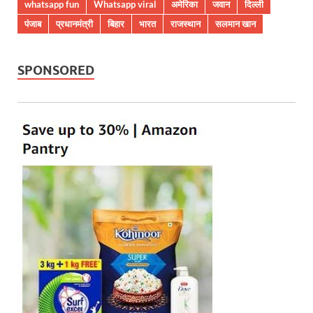
whatsapp fun
Whatsapp viral
अमेरिका
जवान
दिल्ली
पंजाब
प्रधानमंत्री
बिहार
भारत
राजस्थान
सलमान खान
SPONSORED