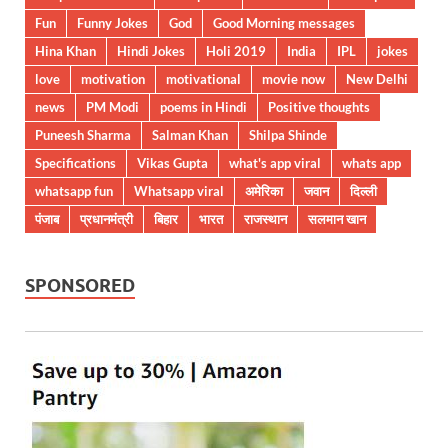
Fun
Funny Jokes
God
Good Morning messages
Hina Khan
Hindi Jokes
Holi 2019
India
IPL
jokes
love
motivation
motivational
movie now
New Delhi
news
PM Modi
poems in Hindi
Positive thoughts
Puneesh Sharma
Salman Khan
Shilpa Shinde
Specifications
Vikas Gupta
what's app viral
whats app
whatsapp fun
Whatsapp viral
अमेरिका
जवान
दिल्ली
पंजाब
प्रधानमंत्री
बिहार
भारत
राजस्थान
सलमान खान
SPONSORED