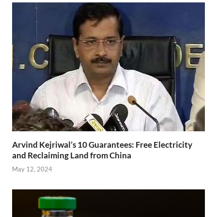
o
p
m
ss
k
p
Arvind Kejriwal’s 10 Guarantees: Free Electricity
and Reclaiming Land from China
May 12, 2024