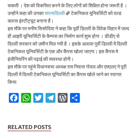
सकती । देश को विकसित करने के लिए लोगों को शिक्षित होना जरूरी है ।
उन्होंने कहा की उनका
सपनादिल्ली
टेकनिकल यूनिवर्सिटी को वल्ड
क्लास इंस्टीट्यूट बनाना हैं।
इस मौके पर मनीष सिसोदिया ने कहा कि पूर्वी डिल्ली के विवेक विहार में जल्द
ही आइपी यूनिवर्सिटी के कैम्पस का निर्माण कार्य शुरू होगा । डीडीए से
दिल्ली सरकार को ज़मीन मिल गयी है । इसके अलावा पुर्वी डिल्ली में दिल्ली
टेकनिकल यूनिवर्सिटी के एक और कैंपस खोला जाएगा। इस कैंपस मे
इंजीनियरिंग की पढ़ाई की व्यवस्था होगी।
इस मौके पर पहुंचे विधानसभा अध्यक्ष राम निवास गोयल और एमएलए ने पूरी
दिल्ली में दिल्ली टेकनिकल यूनिवर्सिटी का कैंपस खोले जाने का स्वागत
किया
F
W
T
T
W
S
ac
h
w
el
or
h
e
at
itt
e
d
ar
b
s
er
gr
P
e
RELATED POSTS
o
A
a
re