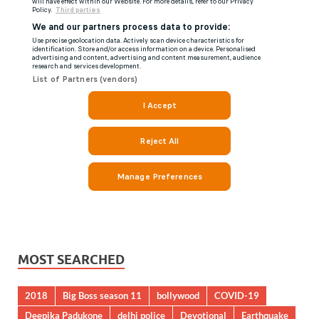
MOST SEARCHED
2018
Big Boss season 11
bollywood
COVID-19
Deepika Padukone
delhi police
Devotional
Earthquake