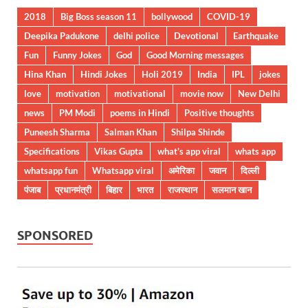
2018
Big Boss season 11
bollywood
COVID-19
Deepika Padukone
delhi police
Devotional
Earthquake
Fun
Funny Jokes
God
Good Morning messages
Hina Khan
Hindi Jokes
Holi 2019
India
IPL
jokes
love
motivation
motivational
movie now
New Delhi
news
PM Modi
poems in Hindi
Positive thoughts
Puneesh Sharma
Salman Khan
Shilpa Shinde
Specifications
Vikas Gupta
what's app viral
whats app
whatsapp fun
Whatsapp viral
अमेरिका
जवान
दिल्ली
पंजाब
प्रधानमंत्री
बिहार
भारत
राजस्थान
सलमान खान
SPONSORED