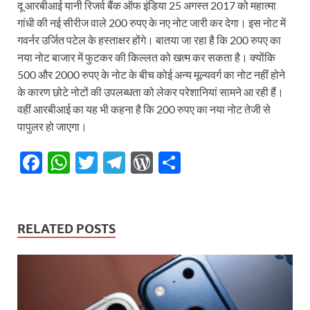
दू आरबीआई यानी रिजर्व बैंक ऑफ इंडिया 25 अगस्त 2017 को महात्मा
गांधी की नई सीरीज वाले 200 रुपए के नए नोट जारी कर देगा। इस नोट में
गवर्नर उर्जित पटेल के हस्ताक्षर होंगे। बातया जा रहा है कि 200 रुपए का
नया नोट बाजार में फुटकर की किल्लत को खत्म कर सकता है। क्योंकि
500 और 2000 रुपए के नोट के बीच कोई अन्य मूल्यवर्ग का नोट नहीं होने
के कारण छोटे नोटों की उपलब्धता को लेकर परेशानियां सामने आ रही हैं।
वहीं आरबीआई का यह भी कहना है कि 200 रुपए का नया नोट तेजी से
पापुलर हो जाएगा।
F
W
T
T
W
S
ac
h
w
el
or
h
e
at
itt
e
d
ar
b
s
er
gr
P
e
RELATED POSTS
o
A
a
re
o
p
m
ss
k
p