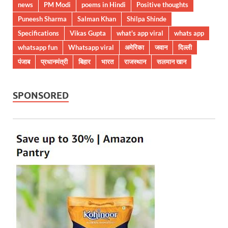
news
PM Modi
poems in Hindi
Positive thoughts
Puneesh Sharma
Salman Khan
Shilpa Shinde
Specifications
Vikas Gupta
what's app viral
whats app
whatsapp fun
Whatsapp viral
अमेरिका
जवान
दिल्ली
पंजाब
प्रधानमंत्री
बिहार
भारत
राजस्थान
सलमान खान
SPONSORED