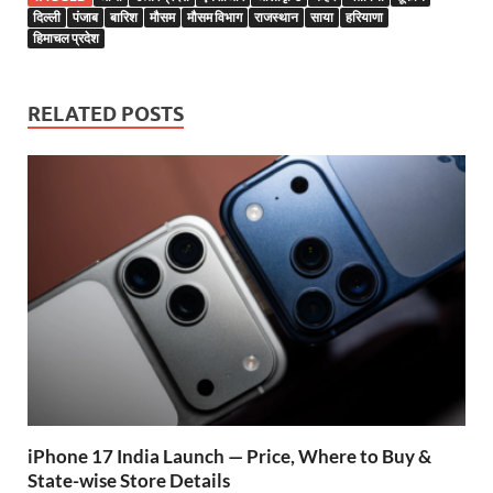
b
s
er
gr
P
e
दिल्ली
पंजाब
बारिश
मौसम
मौसम विभाग
राजस्थान
साया
हरियाणा
हिमाचल प्रदेश
o
A
a
re
o
p
m
ss
RELATED POSTS
k
p
iPhone 17 India Launch — Price, Where to Buy &
State-wise Store Details