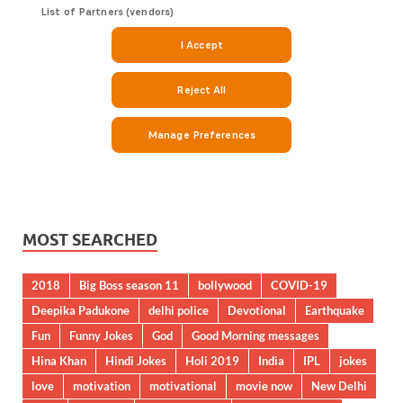
MOST SEARCHED
2018
Big Boss season 11
bollywood
COVID-19
Deepika Padukone
delhi police
Devotional
Earthquake
Fun
Funny Jokes
God
Good Morning messages
Hina Khan
Hindi Jokes
Holi 2019
India
IPL
jokes
love
motivation
motivational
movie now
New Delhi