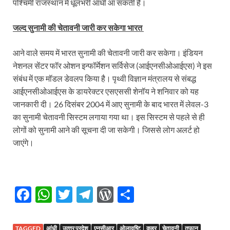
पश्चिमी राजस्थान में धूलभरी आंधी आ सकती है।
जल्द सुनामी की चेतावनी जारी कर सकेगा भारत
आने वाले समय में भारत सुनामी की चेतावनी जारी कर सकेगा। इंडियन
नेशनल सेंटर फॉर ओशन इन्फॉर्मेशन सर्विसेज (आईएनसीओआईएस) ने इस
संबंध में एक मॉडल डेवलप किया है। पृथ्वी विज्ञान मंत्रालय से संबद्ध
आईएनसीओआईएस के डायरेक्टर एसएससी शेनॉय ने शनिवार को यह
जानकारी दी। 26 दिसंबर 2004 में आए सुनामी के बाद भारत में लेवल-3
का सुनामी चेतावनी सिस्टम लगाया गया था। इस सिस्टम से पहले से ही
लोगों को सुनामी आने की सूचना दी जा सकेगी। जिससे लोग अलर्ट हो
जाएंगे।
F
W
T
T
W
S
ac
h
w
el
or
h
e
at
itt
e
d
ar
TAGGED
आंधी
उत्‍तर प्रदेश
एनसीआर
ओलावृष्टि
कहर
चेतावनी
तूफान