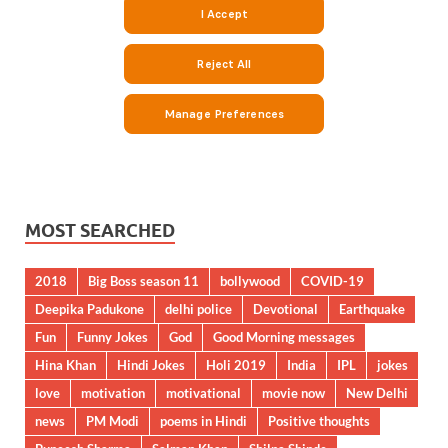
MOST SEARCHED
2018
Big Boss season 11
bollywood
COVID-19
Deepika Padukone
delhi police
Devotional
Earthquake
Fun
Funny Jokes
God
Good Morning messages
Hina Khan
Hindi Jokes
Holi 2019
India
IPL
jokes
love
motivation
motivational
movie now
New Delhi
news
PM Modi
poems in Hindi
Positive thoughts