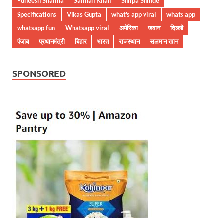
Puneesh Sharma
Salman Khan
Shilpa Shinde
Specifications
Vikas Gupta
what's app viral
whats app
whatsapp fun
Whatsapp viral
अमेरिका
जवान
दिल्ली
पंजाब
प्रधानमंत्री
बिहार
भारत
राजस्थान
सलमान खान
SPONSORED