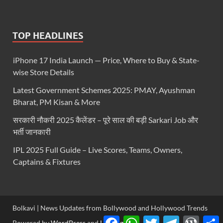
TOP HEADLINES
iPhone 17 India Launch — Price, Where to Buy & State-
wise Store Details
Latest Government Schemes 2025: PMAY, Ayushman
Bharat, PM Kisan & More
सरकारी नौकरी 2025 कैलेंडर – पूरे साल की बड़ी Sarkari Job और
भर्ती जानकारी
IPL 2025 Full Guide – Live Scores, Teams, Owners,
Captains & Fixtures
Bolkavi | News Updates from Bollywood and Hollywood Trends
Facebook
WhatsApp
Twitter
Telegram
WordP
S
Powered by
WordPress
and
HitMag
.