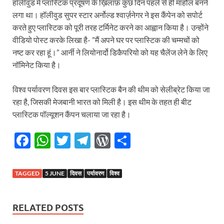
हॉलीवुड में प्लास्टिक प्रदूषण के ख़िलाफ़ कुछ दिन पहले से ही माहौल बनने
लगा था। हॉलीवुड सुपर स्टार अर्नोल्ड श्वार्ज़नेगर ने इस कैंपेन को सपोर्ट
करते हुए प्लास्टिक को पूरी तरह टर्मिनेट करने का आह्वान किया है। उन्होंने
वीडियो पोस्ट करके लिखा है- ”मैं अपने घर पर प्लास्टिक की चम्मचों को
नष्ट कर रहा हूं।” आर्नी ने लियोनार्दो डिकैपरियो को यह चैलेंज लेने के लिए
नॉमिनेट किया है।
विश्व पर्यावरण दिवस इस बार प्लास्टिक बैन की थीम को सेलीब्रेट किया जा
रहा है, जिसकी मेजबानी भारत को मिली है। इस थीम के तहत ही बीट
प्लास्टिक पॉल्यूशन कैंपन चलाया जा रहा है।
F
W
T
T
W
S
ac
h
w
el
or
h
e
at
itt
e
d
ar
TAGGED
5 JUNE
दिवस
पर्यावरण
विश्व
b
s
er
gr
P
e
o
A
a
re
RELATED POSTS
o
p
m
ss