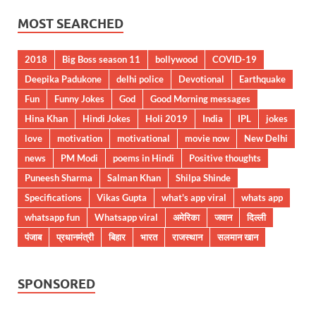
MOST SEARCHED
2018
Big Boss season 11
bollywood
COVID-19
Deepika Padukone
delhi police
Devotional
Earthquake
Fun
Funny Jokes
God
Good Morning messages
Hina Khan
Hindi Jokes
Holi 2019
India
IPL
jokes
love
motivation
motivational
movie now
New Delhi
news
PM Modi
poems in Hindi
Positive thoughts
Puneesh Sharma
Salman Khan
Shilpa Shinde
Specifications
Vikas Gupta
what's app viral
whats app
whatsapp fun
Whatsapp viral
अमेरिका
जवान
दिल्ली
पंजाब
प्रधानमंत्री
बिहार
भारत
राजस्थान
सलमान खान
SPONSORED