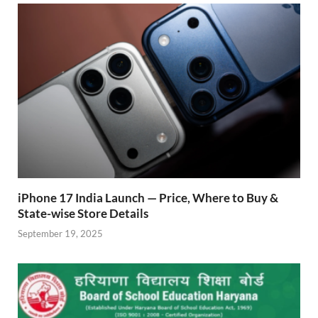
k
p
iPhone 17 India Launch — Price, Where to Buy &
State-wise Store Details
September 19, 2025