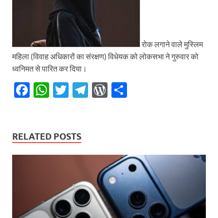
रोक लगाने वाले मुस्लिम
महिला (विवाह अधिकारों का संरक्षण) विधेयक को लोकसभा ने गुरुवार को
ध्वनिमत से पारित कर दिया।
F
W
T
T
W
S
ac
h
w
el
or
h
e
at
itt
e
d
ar
b
s
er
gr
P
e
RELATED POSTS
o
A
a
re
o
p
m
ss
k
p