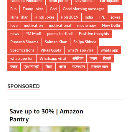
Deepika Padukone
delhi police
Devotional
Earthquake
Fun
Funny Jokes
God
Good Morning messages
Hina Khan
Hindi Jokes
Holi 2019
India
IPL
jokes
love
motivation
motivational
movie now
New Delhi
news
PM Modi
poems in Hindi
Positive thoughts
Puneesh Sharma
Salman Khan
Shilpa Shinde
Specifications
Vikas Gupta
what's app viral
whats app
whatsapp fun
Whatsapp viral
अमेरिका
जवान
दिल्ली
पंजाब
प्रधानमंत्री
बिहार
भारत
राजस्थान
सलमान खान
SPONSORED