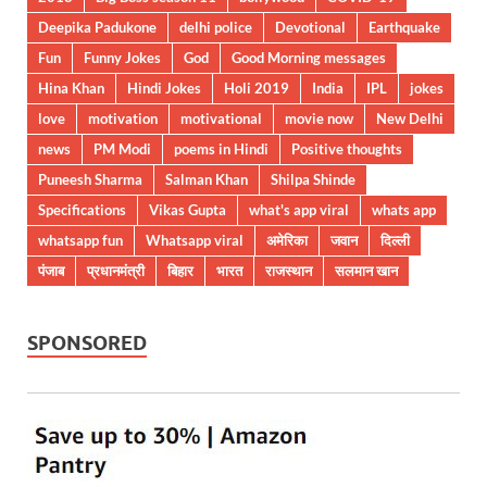
Deepika Padukone
delhi police
Devotional
Earthquake
Fun
Funny Jokes
God
Good Morning messages
Hina Khan
Hindi Jokes
Holi 2019
India
IPL
jokes
love
motivation
motivational
movie now
New Delhi
news
PM Modi
poems in Hindi
Positive thoughts
Puneesh Sharma
Salman Khan
Shilpa Shinde
Specifications
Vikas Gupta
what's app viral
whats app
whatsapp fun
Whatsapp viral
अमेरिका
जवान
दिल्ली
पंजाब
प्रधानमंत्री
बिहार
भारत
राजस्थान
सलमान खान
SPONSORED