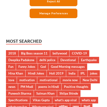
MOST SEARCHED
2018
Big Boss season 11
bollywood
COVID-19
Deepika Padukone
delhi police
Devotional
Earthquake
Fun
Funny Jokes
God
Good Morning messages
Hina Khan
Hindi Jokes
Holi 2019
India
IPL
jokes
love
motivation
motivational
movie now
New Delhi
news
PM Modi
poems in Hindi
Positive thoughts
Puneesh Sharma
Salman Khan
Shilpa Shinde
Specifications
Vikas Gupta
what's app viral
whats app
whatsapp fun
Whatsapp viral
अमेरिका
जवान
दिल्ली