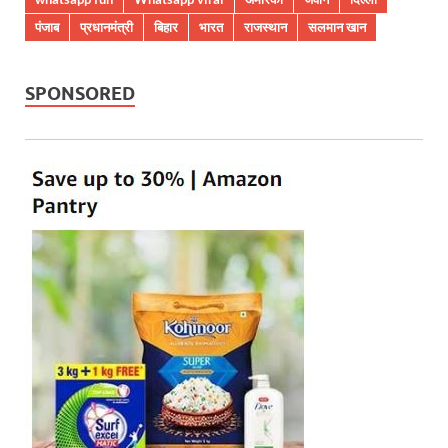
पंजाब
प्रधानमंत्री
बिहार
भारत
राजस्थान
सलमान खान
SPONSORED